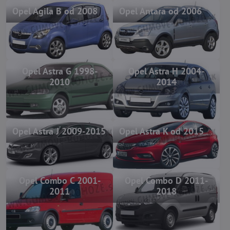
Opel Agila B od 2008
Opel Antara od 2006
Opel Astra G 1998-
Opel Astra H 2004-
2010
2014
Opel Astra J 2009-2015
Opel Astra K od 2015
Opel Combo C 2001-
Opel Combo D 2011-
2011
2018