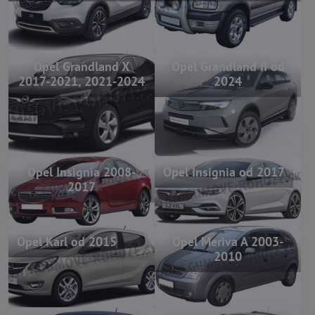
Opel Grandland X
Opel Grandland II od
2017-2021, 2021-2024
2024
Opel Insignia 2008-
Opel Insignia od 2017
2017
Opel Karl od 2015
Opel Meriva A 2003-
2010