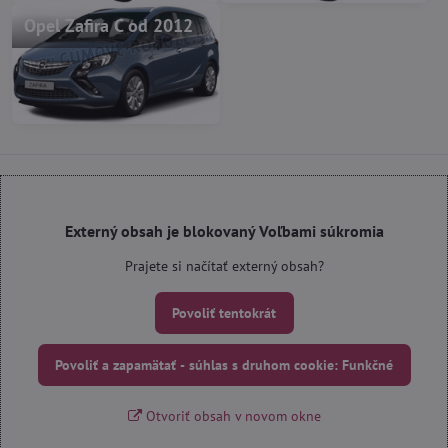
Opel Zafira C od 2012
Externý obsah je blokovaný Voľbami súkromia
Prajete si načítať externý obsah?
Povoliť tentokrát
Povoliť a zapamätať - súhlas s druhom cookie: Funkčné
Otvoriť obsah v novom okne