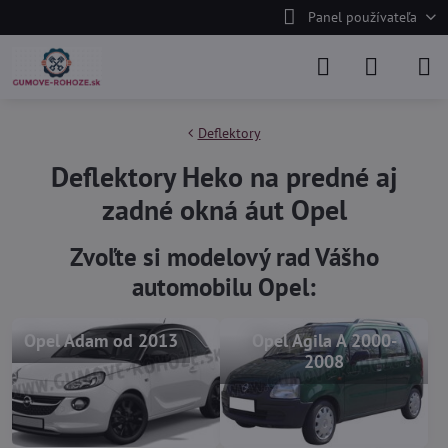
Panel používateľa
Deflektory
Deflektory Heko na predné aj
zadné okná áut Opel
Zvoľte si modelový rad Vášho
automobilu Opel:
Opel Adam od 2013
Opel Agila A 2000-
2008