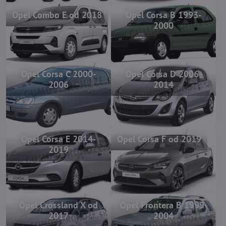
Opel Combo E od 2018
Opel Corsa B 1993-
2000
Opel Corsa C 2000-
Opel Corsa D 2006-
2006
2014
Opel Corsa E 2014-
Opel Corsa F od 2019
2019
Opel Crossland X od
Opel Frontera B 1999-
2017
2004