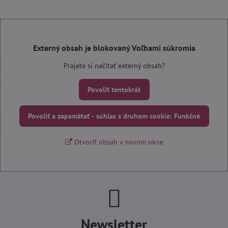
Externý obsah je blokovaný Voľbami súkromia
Prajete si načítať externý obsah?
Povoliť tentokrát
Povoliť a zapamätať - súhlas s druhom cookie: Funkčné
Otvoriť obsah v novom okne
Newsletter