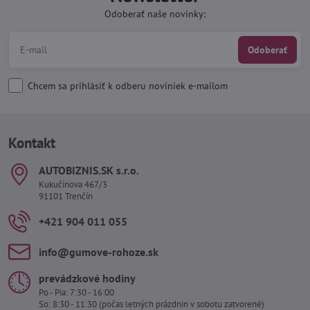
Odoberať naše novinky:
Odoberať
Chcem sa prihlásiť k odberu noviniek e-mailom
Kontakt
AUTOBIZNIS​.SK s​.r​.o​.
Kukučínova 467/3
91101 Trenčín
+421 904 011 055
info​@gumove-rohoze​.sk
prevádzkové hodiny
Po - Pia: 7:30 - 16:00
So: 8:30 - 11:30 (počas letných prázdnin v sobotu zatvorené)