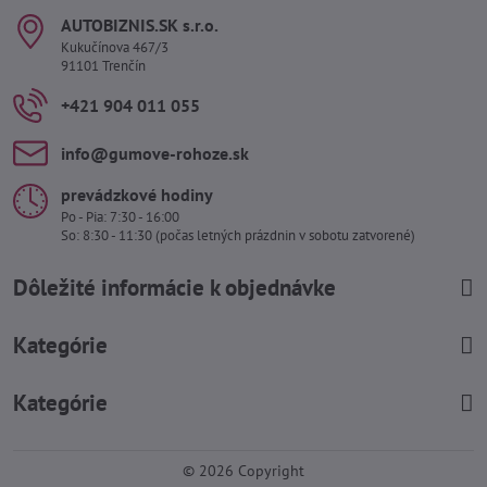
AUTOBIZNIS​.SK s​.r​.o​.
Kukučínova 467/3
91101 Trenčín
+421 904 011 055
info​@gumove-rohoze​.sk
prevádzkové hodiny
Po - Pia: 7:30 - 16:00
So: 8:30 - 11:30 (počas letných prázdnin v sobotu zatvorené)
Dôležité informácie k objednávke
Kategórie
Kategórie
©
2026
Copyright