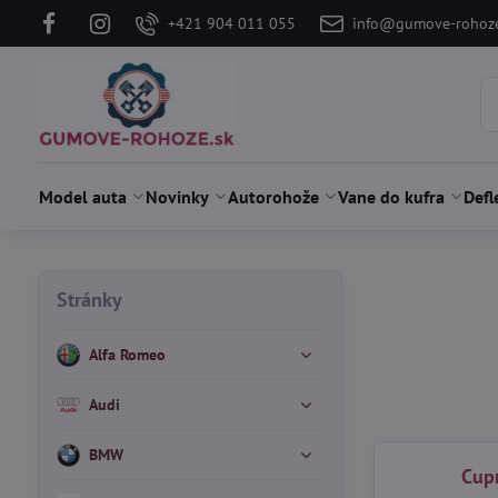
+421 904 011 055
info@gumove-rohoze
Model auta
Novinky
Autorohože
Vane do kufra
Defl
Stránky
Alfa Romeo
Audi
BMW
Cup