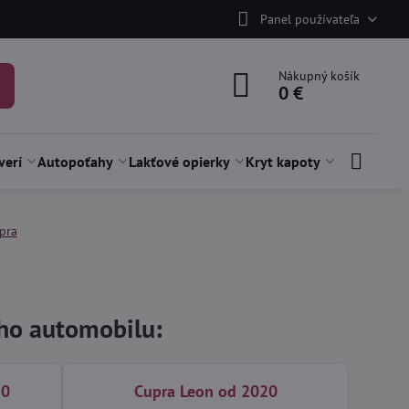
Panel používateľa
Nákupný košík
0 €
verí
Autopoťahy
Lakťové opierky
Kryt kapoty
pra
šho automobilu:
20
Cupra Leon od 2020