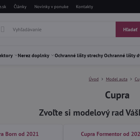
.sk
Články
Novinky v ponuke
Kontakty
Hľadať
ektory
Nerez doplnky
Ochranné lišty strechy
Ochranné lišty d
Úvod
Model auta
Cu
Cupra
Zvoľte si modelový rad Vá
ra Born od 2021
Cupra Formentor od 20