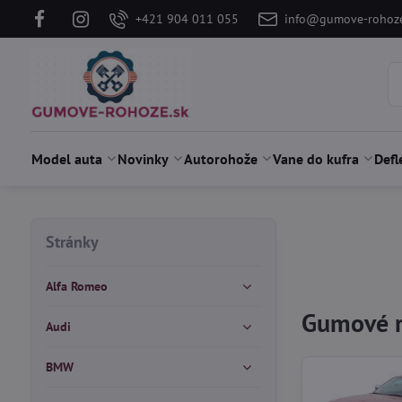
+421 904 011 055
info@gumove-rohoze
Model auta
Novinky
Autorohože
Vane do kufra
Defl
Stránky
Alfa Romeo
Gumové r
Audi
BMW