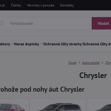
.sk
Články
Novinky v ponuke
Kontakty
Hľadať
ektory
Nerez doplnky
Ochranné lišty strechy
Ochranné lišty d
Úvod
Autorohože
Chr
Chrysler
ohože pod nohy áut Chrysler