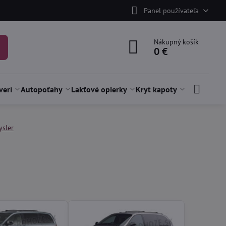
Panel používateľa
Nákupný košík
0 €
verí
Autopoťahy
Lakťové opierky
Kryt kapoty
ysler