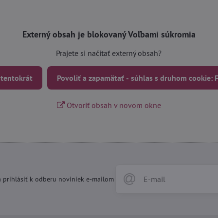
Externý obsah je blokovaný Voľbami súkromia
Prajete si načítať externý obsah?
 tentokrát
Povoliť a zapamätať - súhlas s druhom cookie:
Otvoriť obsah v novom okne
 prihlásiť k odberu noviniek e-mailom