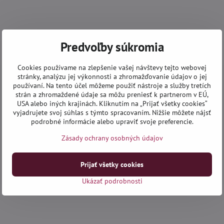
Predvoľby súkromia
Cookies používame na zlepšenie vašej návštevy tejto webovej
stránky, analýzu jej výkonnosti a zhromažďovanie údajov o jej
používaní. Na tento účel môžeme použiť nástroje a služby tretích
strán a zhromaždené údaje sa môžu preniesť k partnerom v EÚ,
USA alebo iných krajinách. Kliknutím na „Prijať všetky cookies“
vyjadrujete svoj súhlas s týmto spracovaním. Nižšie môžete nájsť
podrobné informácie alebo upraviť svoje preferencie.
Zásady ochrany osobných údajov
Prijať všetky cookies
Ukázať podrobnosti