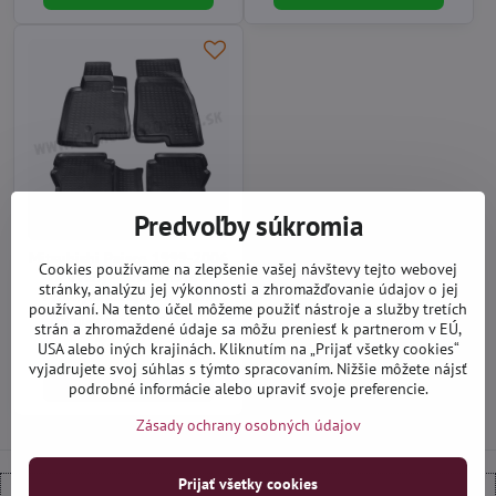
Predvoľby súkromia
Mitsubishi Pajero 1999-2006
Cookies používame na zlepšenie vašej návštevy tejto webovej
(5 dverí) - autorohože s
stránky, analýzu jej výkonnosti a zhromažďovanie údajov o jej
vysokým okrajom Novline
používaní. Na tento účel môžeme použiť nástroje a služby tretích
Distribučný sklad (1-3 dni)
strán a zhromaždené údaje sa môžu preniesť k partnerom v EÚ,
41,90 €
USA alebo iných krajinách. Kliknutím na „Prijať všetky cookies“
vyjadrujete svoj súhlas s týmto spracovaním. Nižšie môžete nájsť
Do košíka
podrobné informácie alebo upraviť svoje preferencie.
Zásady ochrany osobných údajov
Prijať všetky cookies