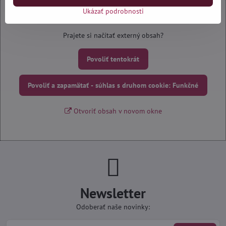
Ukázať podrobnosti
Externý obsah je blokovaný Voľbami súkromia
Prajete si načítať externý obsah?
Povoliť tentokrát
Povoliť a zapamätať - súhlas s druhom cookie: Funkčné
Otvoriť obsah v novom okne
Newsletter
Odoberať naše novinky: