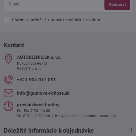
Odoberať
Chcem sa prihlásiť k odberu noviniek e-mailom
Kontakt
AUTOBIZNIS​.SK s​.r​.o​.
Kukučínova 467/3
91101 Trenčín
+421 904 011 055
info​@gumove-rohoze​.sk
prevádzkové hodiny
Po - Pia: 7:30 - 16:00
So: 8:30 - 11:30 (počas letných prázdnin v sobotu zatvorené)
Dôležité informácie k objednávke