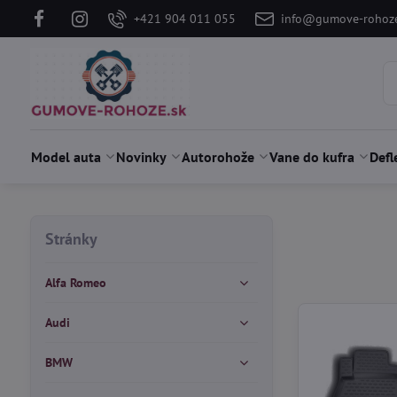
+421 904 011 055
info@gumove-rohoze
Model auta
Novinky
Autorohože
Vane do kufra
Defl
Stránky
Alfa Romeo
Audi
BMW