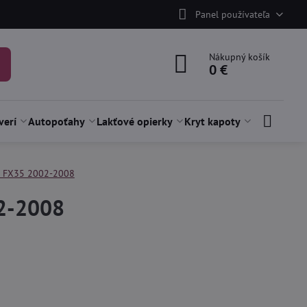
Panel používateľa
Nákupný košík
0 €
verí
Autopoťahy
Lakťové opierky
Kryt kapoty
ti FX35 2002-2008
02-2008