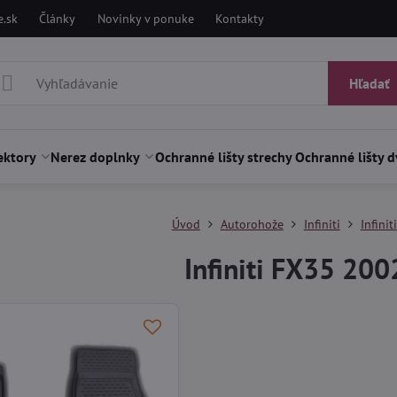
.sk
Články
Novinky v ponuke
Kontakty
Hľadať
ektory
Nerez doplnky
Ochranné lišty strechy
Ochranné lišty d
Úvod
Autorohože
Infiniti
Infini
Infiniti FX35 20