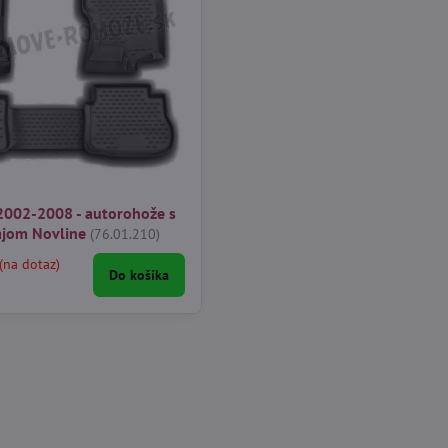
 2002-2008 - autorohože s
jom Novline
(76.01.210)
(na dotaz)
Do košíka