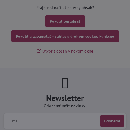
Prajete si načítať externý obsah?
Povoliť tentokrát
Povoliť a zapamätať - súhlas s druhom cookie: Funkčné
Otvoriť obsah v novom okne
Newsletter
Odoberať naše novinky:
Odoberať