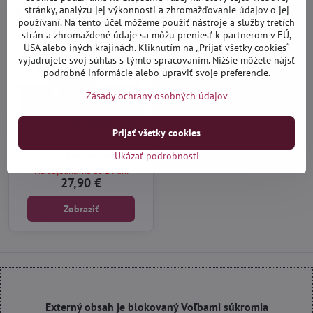
stránky, analýzu jej výkonnosti a zhromažďovanie údajov o jej
používaní. Na tento účel môžeme použiť nástroje a služby tretích
strán a zhromaždené údaje sa môžu preniesť k partnerom v EÚ,
USA alebo iných krajinách. Kliknutím na „Prijať všetky cookies“
vyjadrujete svoj súhlas s týmto spracovaním. Nižšie môžete nájsť
podrobné informácie alebo upraviť svoje preferencie.
Zásady ochrany osobných údajov
Prijať všetky cookies
Opel Movano 2010-2021 -
textilné autokoberce
Ukázať podrobnosti
Na objednávku do 14 dní
27,90 €
Zobraziť
Externý obsah je blokovaný Voľbami súkromia