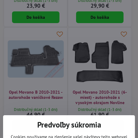
Distribučný sklad (1-3 dni)
Distribučný sklad (1-3 dni)
23,90 €
29,90 €
Do košíka
Do košíka
Opel Movano B 2010-2021 -
Opel Movano 2010-2021 (6-
autorohože vaničkové Rezaw
miest) - autorohože s
vysokým okrajom Novline
Distribučný sklad (1-3 dni)
Distribučný sklad (1-3 dni)
44,90 €
61,90 €
Predvoľby súkromia
Do košíka
Do košíka
Cookies používame na zlepšenie vašej návštevy tejto webovej