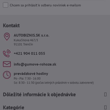
Chcem sa prihlásiť k odberu noviniek e-mailom
Kontakt
AUTOBIZNIS​.SK s​.r​.o​.
Kukučínova 467/3
91101 Trenčín
+421 904 011 055
info​@gumove-rohoze​.sk
prevádzkové hodiny
Po - Pia: 7:30 - 16:00
So: 8:30 - 11:30 (počas letných prázdnin v sobotu zatvorené)
Dôležité informácie k objednávke
Kategórie