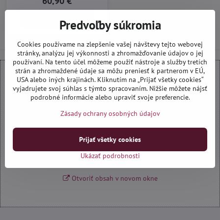
60,90 €
Do košíka
Predvoľby súkromia
Cookies používame na zlepšenie vašej návštevy tejto webovej
stránky, analýzu jej výkonnosti a zhromažďovanie údajov o jej
používaní. Na tento účel môžeme použiť nástroje a služby tretích
strán a zhromaždené údaje sa môžu preniesť k partnerom v EÚ,
USA alebo iných krajinách. Kliknutím na „Prijať všetky cookies“
Externý obsah je blokovaný Voľbami súkromia
vyjadrujete svoj súhlas s týmto spracovaním. Nižšie môžete nájsť
podrobné informácie alebo upraviť svoje preferencie.
Prajete si načítať externý obsah?
Zásady ochrany osobných údajov
Povoliť tentokrát
Prijať všetky cookies
Povoliť a zapamätať - súhlas s druhom cookie: Funkčné
Ukázať podrobnosti
Otvoriť obsah v novom okne