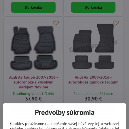
Do košíka
Do košíka
Audi A5 Coupe 2007-2016 -
Audi A5 2009-2016 -
autorohože s vysokým
autorohože gumové Frogum
okrajom Novline
Distribučný sklad (1-3 dni)
Expedujeme do 24 hodín
37,90 €
30,90 €
Do košíka
Do košíka
Predvoľby súkromia
Cookies používame na zlepšenie vašej návštevy tejto webovej
stránky, analýzu jej výkonnosti a zhromažďovanie údajov o jej