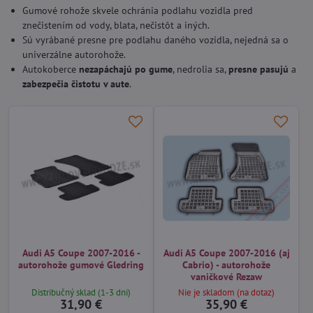
Gumové rohože skvele ochránia podlahu vozidla pred
znečistením od vody, blata, nečistôt a iných.
Sú vyrábané presne pre podlahu daného vozidla, nejedná sa o
univerzálne autorohože.
Autokoberce
nezapáchajú po gume
, nedrolia sa,
presne pasujú
a
zabezpečia čistotu v aute
.
Audi A5 Coupe 2007-2016 -
Audi A5 Coupe 2007-2016 (aj
autorohože gumové Gledring
Cabrio) - autorohože
vaničkové Rezaw
Distribučný sklad (1-3 dni)
Nie je skladom (na dotaz)
31,90 €
35,90 €