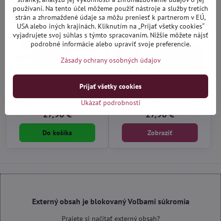
používaní. Na tento účel môžeme použiť nástroje a služby tretích
strán a zhromaždené údaje sa môžu preniesť k partnerom v EÚ,
USA alebo iných krajinách. Kliknutím na „Prijať všetky cookies“
vyjadrujete svoj súhlas s týmto spracovaním. Nižšie môžete nájsť
podrobné informácie alebo upraviť svoje preferencie.
Zásady ochrany osobných údajov
Audi A5 Coupe 2007-2016 -
Audi A5 2007-2016 - textilné
Prijať všetky cookies
autorohože gumové Rigum
autokoberce
Ukázať podrobnosti
Nie je skladom (na dotaz)
Na objednávku do 14 dní
27,90 €
27,90 €
Do košíka
Zobraziť
Externý obsah je blokovaný Voľbami súkromia
Prajete si načítať externý obsah?