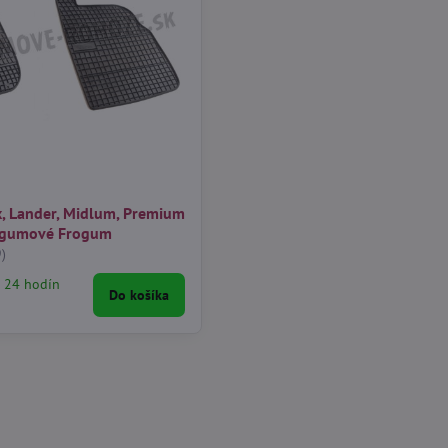
x, Lander, Midlum, Premium
e gumové Frogum
)
 24 hodín
Do košíka