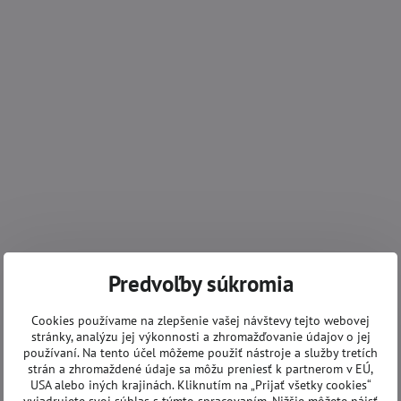
Predvoľby súkromia
Cookies používame na zlepšenie vašej návštevy tejto webovej
stránky, analýzu jej výkonnosti a zhromažďovanie údajov o jej
používaní. Na tento účel môžeme použiť nástroje a služby tretích
strán a zhromaždené údaje sa môžu preniesť k partnerom v EÚ,
USA alebo iných krajinách. Kliknutím na „Prijať všetky cookies“