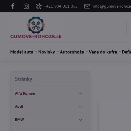
+421 904 011 055
info@gumove-rohoze
Model auta
Novinky
Autorohože
Vane do kufra
Defl
Stránky
Alfa Romeo
Audi
BMW