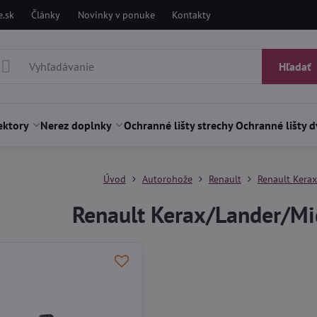
.sk
Články
Novinky v ponuke
Kontakty
Hľadať
ektory
Nerez doplnky
Ochranné lišty strechy
Ochranné lišty d
Úvod
Autorohože
Renault
Renault Kera
Renault Kerax/Lander/M