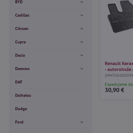
BYD
Cadillac
Citroen
Cupra
Dacia
Renault Kera
Daewoo
- autorohož
(MMTA0400099
DAF
Expedujeme do
30,90 €
Daihatsu
Dodge
Ford