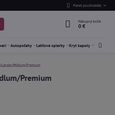
Panel používateľa
Nákupný košík
0 €
verí
Autopoťahy
Lakťové opierky
Kryt kapoty
x/Lander/Midlum/Premium
idlum/Premium