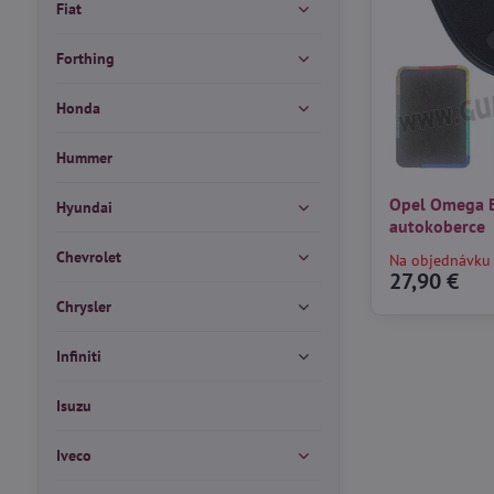
Fiat
Forthing
Honda
Hummer
Opel Omega B
Hyundai
autokoberce
Chevrolet
Na objednávku
27,90 €
Chrysler
Infiniti
Isuzu
Iveco