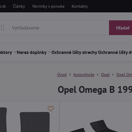
.sk
Články
Novinky v ponuke
Kontakty
Hľadať
ektory
Nerez doplnky
Ochranné lišty strechy
Ochranné lišty d
Úvod
Autorohože
Opel
Opel Om
Opel Omega B 19