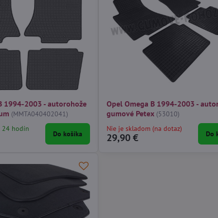
 1994-2003 - autorohože
Opel Omega B 1994-2003 - auto
gum
gumové Petex
(MMTA040402041)
(53010)
 24 hodín
Nie je skladom (na dotaz)
Do košíka
Do 
29,90 €