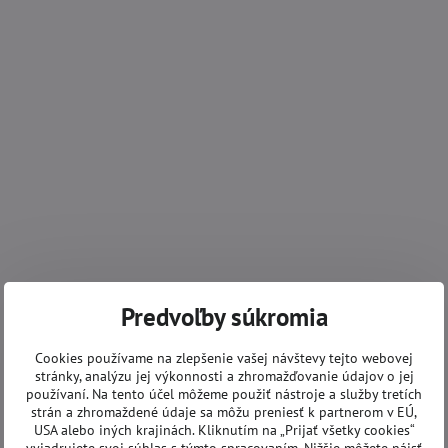
Predvoľby súkromia
Cookies používame na zlepšenie vašej návštevy tejto webovej
stránky, analýzu jej výkonnosti a zhromažďovanie údajov o jej
používaní. Na tento účel môžeme použiť nástroje a služby tretích
strán a zhromaždené údaje sa môžu preniesť k partnerom v EÚ,
USA alebo iných krajinách. Kliknutím na „Prijať všetky cookies“