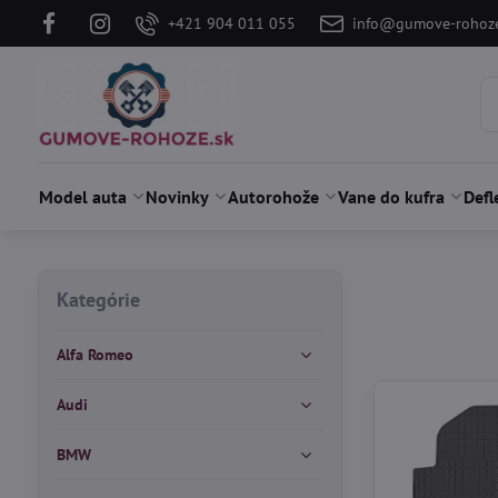
+421 904 011 055
info@gumove-rohoze
Model auta
Novinky
Autorohože
Vane do kufra
Defl
Kategórie
Alfa Romeo
Audi
BMW