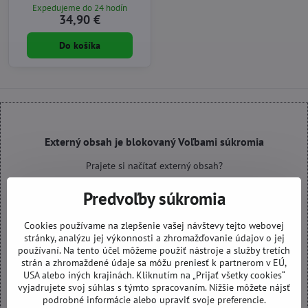
Expedujeme do 24 hodín
34,90 €
Do košíka
Externý obsah je blokovaný Voľbami súkromia
Prajete si načítať externý obsah?
Predvoľby súkromia
Povoliť tentokrát
Cookies používame na zlepšenie vašej návštevy tejto webovej
Povoliť a zapamätať - súhlas s druhom cookie: Funkčné
stránky, analýzu jej výkonnosti a zhromažďovanie údajov o jej
používaní. Na tento účel môžeme použiť nástroje a služby tretích
strán a zhromaždené údaje sa môžu preniesť k partnerom v EÚ,
Otvoriť obsah v novom okne
USA alebo iných krajinách. Kliknutím na „Prijať všetky cookies“
vyjadrujete svoj súhlas s týmto spracovaním. Nižšie môžete nájsť
podrobné informácie alebo upraviť svoje preferencie.