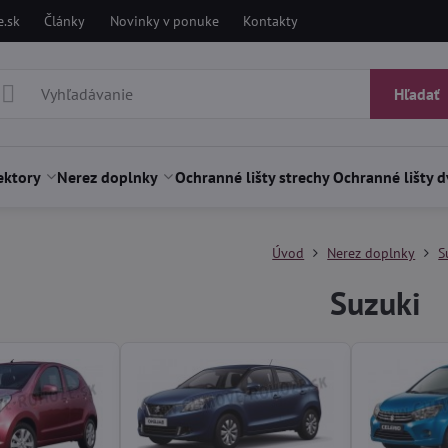
.sk
Články
Novinky v ponuke
Kontakty
Hľadať
ektory
Nerez doplnky
Ochranné lišty strechy
Ochranné lišty d
Úvod
Nerez doplnky
S
Suzuki