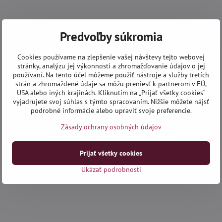
Predvoľby súkromia
Cookies používame na zlepšenie vašej návštevy tejto webovej
stránky, analýzu jej výkonnosti a zhromažďovanie údajov o jej
používaní. Na tento účel môžeme použiť nástroje a služby tretích
strán a zhromaždené údaje sa môžu preniesť k partnerom v EÚ,
USA alebo iných krajinách. Kliknutím na „Prijať všetky cookies“
vyjadrujete svoj súhlas s týmto spracovaním. Nižšie môžete nájsť
podrobné informácie alebo upraviť svoje preferencie.
Zásady ochrany osobných údajov
Prijať všetky cookies
Ukázať podrobnosti