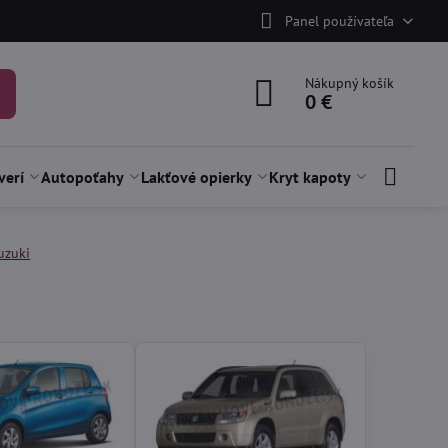
Panel používateľa
Nákupný košík
0 €
verí
Autopoťahy
Lakťové opierky
Kryt kapoty
uzuki