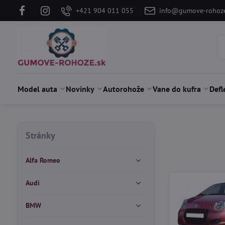
+421 904 011 055
info@gumove-rohoze
Model auta
Novinky
Autorohože
Vane do kufra
Defl
Stránky
Alfa Romeo
Audi
BMW