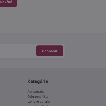
 Funkčné
Odoberať
Kategórie
Autopoťahy
Ochranné lišty
Lakťové opierky