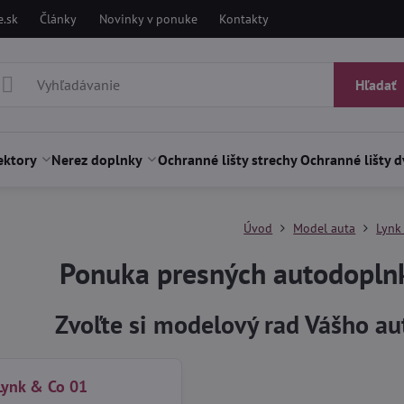
.sk
Články
Novinky v ponuke
Kontakty
Hľadať
ektory
Nerez doplnky
Ochranné lišty strechy
Ochranné lišty d
Úvod
Model auta
Lynk
Ponuka presných autodopln
Zvoľte si modelový rad Vášho a
Lynk & Co 01