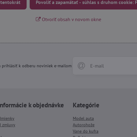
 tentokrát
Povoliť a zapamätať - súhlas s druhom cookie:
Otvoriť obsah v novom okne
 prihlásiť k odberu noviniek e-mailom
informácie k objednávke
Kategórie
dmienky
Model auta
d zmluvy
Autorohože
Vane do kufra