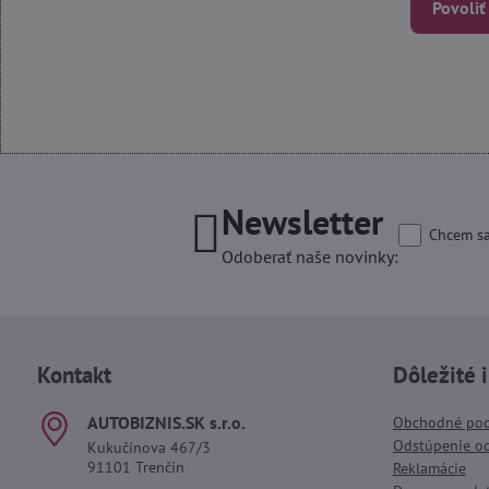
Povoliť
Newsletter
Chcem sa
Odoberať naše novinky:
Kontakt
Dôležité 
AUTOBIZNIS​.SK s​.r​.o​.
Obchodné po
Odstúpenie o
Kukučínova 467/3
91101 Trenčín
Reklamácie