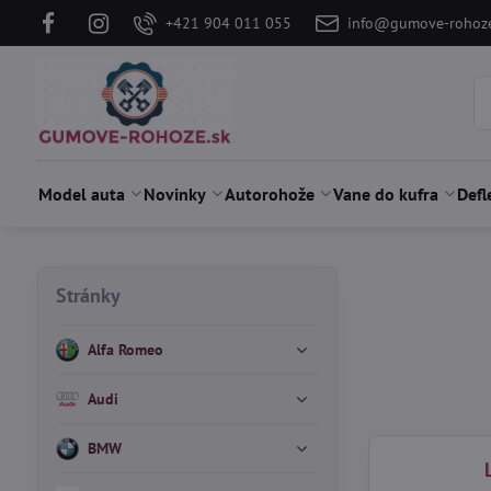
+421 904 011 055
info@gumove-rohoze
Model auta
Novinky
Autorohože
Vane do kufra
Defl
Stránky
Alfa Romeo
Audi
BMW