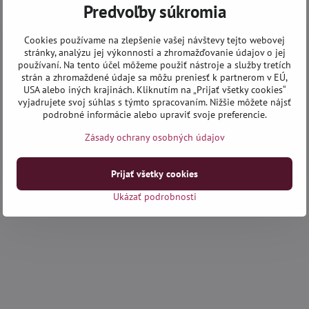
Predvoľby súkromia
Cookies používame na zlepšenie vašej návštevy tejto webovej
stránky, analýzu jej výkonnosti a zhromažďovanie údajov o jej
používaní. Na tento účel môžeme použiť nástroje a služby tretích
strán a zhromaždené údaje sa môžu preniesť k partnerom v EÚ,
USA alebo iných krajinách. Kliknutím na „Prijať všetky cookies“
vyjadrujete svoj súhlas s týmto spracovaním. Nižšie môžete nájsť
podrobné informácie alebo upraviť svoje preferencie.
Zásady ochrany osobných údajov
Prijať všetky cookies
Ukázať podrobnosti