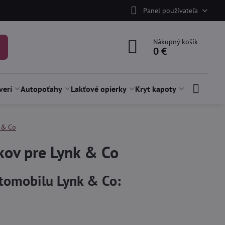
Panel používateľa
Nákupný košík
0 €
verí
Autopoťahy
Lakťové opierky
Kryt kapoty
 & Co
kov pre Lynk & Co
utomobilu Lynk & Co: