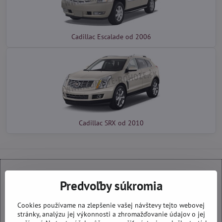
Cadillac Escalade od 2006
Cadillac SRX od 2010
Predvoľby súkromia
Externý obsah je blokovaný Voľbami súkromia
Prajete si načítať externý obsah?
Cookies používame na zlepšenie vašej návštevy tejto webovej
stránky, analýzu jej výkonnosti a zhromažďovanie údajov o jej