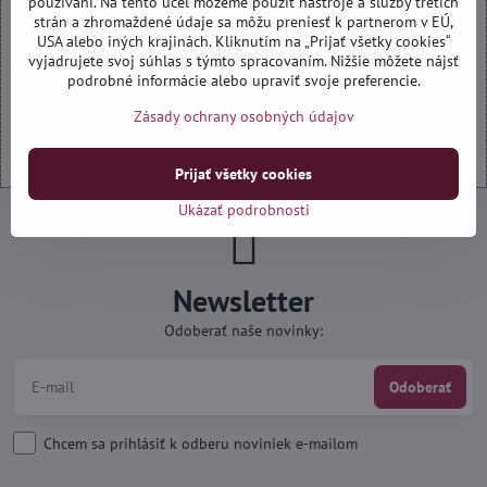
používaní. Na tento účel môžeme použiť nástroje a služby tretích
Povoliť tentokrát
strán a zhromaždené údaje sa môžu preniesť k partnerom v EÚ,
USA alebo iných krajinách. Kliknutím na „Prijať všetky cookies“
vyjadrujete svoj súhlas s týmto spracovaním. Nižšie môžete nájsť
Povoliť a zapamätať - súhlas s druhom cookie: Funkčné
podrobné informácie alebo upraviť svoje preferencie.
Zásady ochrany osobných údajov
Otvoriť obsah v novom okne
Prijať všetky cookies
Ukázať podrobnosti
Newsletter
Odoberať naše novinky:
Odoberať
Chcem sa prihlásiť k odberu noviniek e-mailom