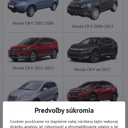
Honda CR-V 2002-2006
Honda CR-V 2006-2012
Honda CR-V 2012-2017
Honda CR-V od 2017
Predvoľby súkromia
Honda HRV od 2015
Honda FRV 2004-2011
Cookies používame na zlepšenie vašej návštevy tejto webovej
stránky, analýzu jej výkonnosti a zhromažďovanie údajov o jej