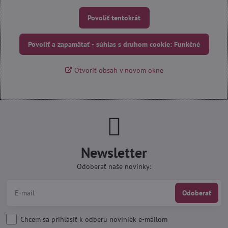
Povoliť tentokrát
Povoliť a zapamätať - súhlas s druhom cookie: Funkčné
Otvoriť obsah v novom okne
Newsletter
Odoberať naše novinky:
Odoberať
Chcem sa prihlásiť k odberu noviniek e-mailom