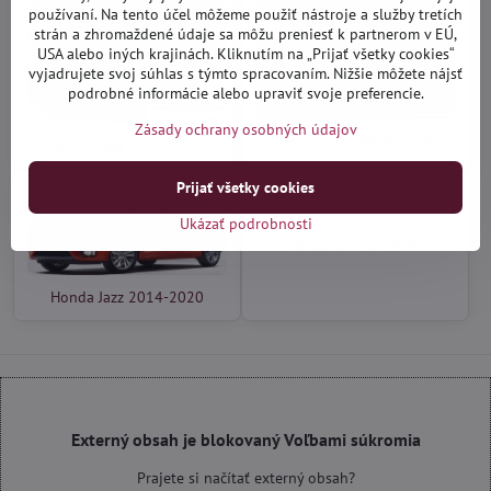
používaní. Na tento účel môžeme použiť nástroje a služby tretích
strán a zhromaždené údaje sa môžu preniesť k partnerom v EÚ,
USA alebo iných krajinách. Kliknutím na „Prijať všetky cookies“
vyjadrujete svoj súhlas s týmto spracovaním. Nižšie môžete nájsť
podrobné informácie alebo upraviť svoje preferencie.
Zásady ochrany osobných údajov
Honda Jazz 2008-2014
Honda Jazz 2001-2014
Prijať všetky cookies
Ukázať podrobnosti
Honda Jazz od 2020
Honda Jazz 2014-2020
Externý obsah je blokovaný Voľbami súkromia
Prajete si načítať externý obsah?