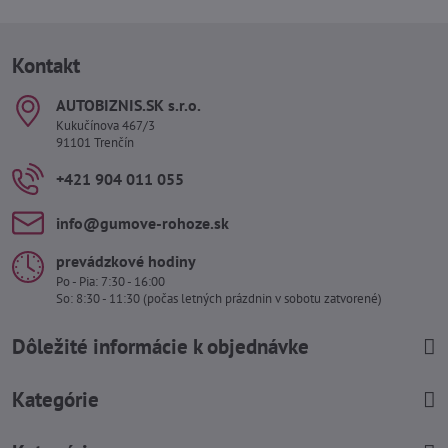
Kontakt
AUTOBIZNIS​.SK s​.r​.o​.
Kukučínova 467/3
91101 Trenčín
+421 904 011 055
info​@gumove-rohoze​.sk
prevádzkové hodiny
Po - Pia: 7:30 - 16:00
So: 8:30 - 11:30 (počas letných prázdnin v sobotu zatvorené)
Dôležité informácie k objednávke
Kategórie