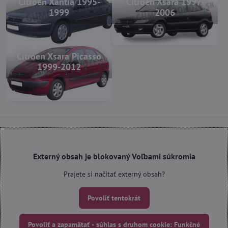
Citroen Xantia 1995-
Citroen Xsara 1997-
1999
2006
Citroen Xsara Picasso
1999-2012
Externý obsah je blokovaný Voľbami súkromia
Prajete si načítať externý obsah?
Povoliť tentokrát
Povoliť a zapamätať - súhlas s druhom cookie: Funkčné