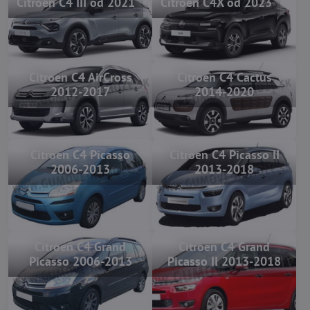
Citroen C4 III od 2021
Citroen C4X od 2023
Citroen C4 AirCross
Citroen C4 Cactus
2012-2017
2014-2020
Citroen C4 Picasso
Citroen C4 Picasso II
2006-2013
2013-2018
Citroen C4 Grand
Citroen C4 Grand
Picasso 2006-2013
Picasso II 2013-2018