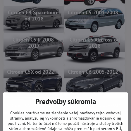
Citroen C4 Spacetourer
Citroen C5 2001-2008
od 2018
Citroen C5 II 2008-
Citroen C5 Aircross od
2017
2018
Citroen C5X od 2022
Citroen C6 2005-2012
Predvoľby súkromia
Citroen C8 2002-2010
Citroen DS3 2010-2019
Cookies používame na zlepšenie vašej návštevy tejto webovej
stránky, analýzu jej výkonnosti a zhromažďovanie údajov o jej
používaní. Na tento účel môžeme použiť nástroje a služby tretích
strán a zhromaždené údaje sa môžu preniesť k partnerom v EÚ,