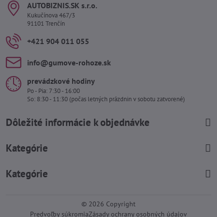
AUTOBIZNIS​.SK s​.r​.o​.
Kukučínova 467/3
91101 Trenčín
+421 904 011 055
info​@gumove-rohoze​.sk
prevádzkové hodiny
Po - Pia: 7:30 - 16:00
So: 8:30 - 11:30 (počas letných prázdnin v sobotu zatvorené)
Dôležité informácie k objednávke
Kategórie
Kategórie
©
2026
Copyright
Predvoľby súkromia
Zásady ochrany osobných údajov