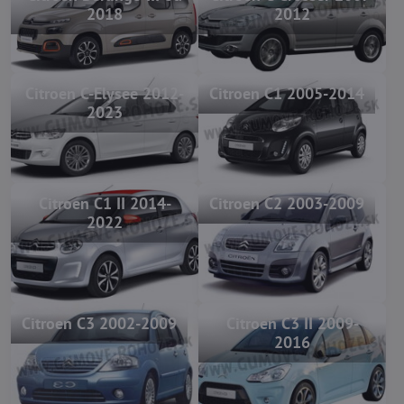
2018
2012
Citroen C-Elysee 2012-
Citroen C1 2005-2014
2023
Citroen C1 II 2014-
Citroen C2 2003-2009
2022
Citroen C3 2002-2009
Citroen C3 II 2009-
2016