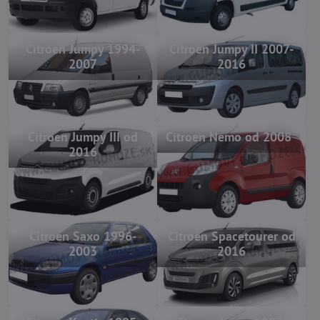
Citroen Jumpy 1994-
Citroen Jumpy II 2007-
2007
2016
Citroen Jumpy III od
Citroen Nemo od 2008
2016
Citroen Saxo 1996-
Citroen Spacetourer od
2003
2016