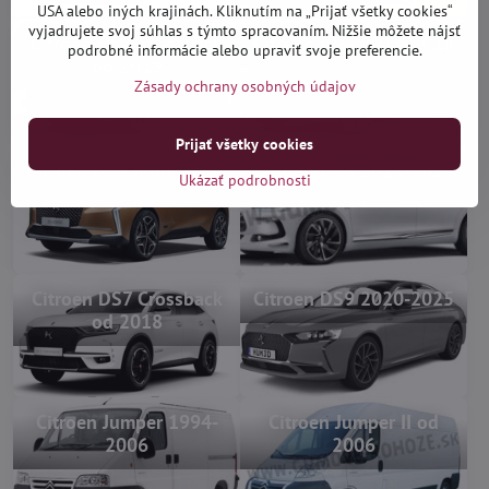
USA alebo iných krajinách. Kliknutím na „Prijať všetky cookies“
vyjadrujete svoj súhlas s týmto spracovaním. Nižšie môžete nájsť
Citroen DS3 Crossback
Citroen DS4 2011-2018
podrobné informácie alebo upraviť svoje preferencie.
od 2019
Zásady ochrany osobných údajov
Prijať všetky cookies
Citroen DS4 II od 2021
Citroen DS5 2011-2018
Ukázať podrobnosti
Citroen DS7 Crossback
Citroen DS9 2020-2025
od 2018
Citroen Jumper 1994-
Citroen Jumper II od
2006
2006