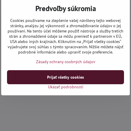
Predvoľby súkromia
Cookies používame na zlepšenie vašej návštevy tejto webovej
stránky, analýzu jej výkonnosti a zhromažďovanie údajov o jej
používaní. Na tento účel môžeme použiť nástroje a služby tretích
strán a zhromaždené údaje sa môžu preniesť k partnerom v EÚ,
USA alebo iných krajinách. Kliknutím na „Prijať všetky cookies“
vyjadrujete svoj súhlas s týmto spracovaním. Nižšie môžete nájsť
podrobné informácie alebo upraviť svoje preferencie.
Zásady ochrany osobných údajov
Prijať všetky cookies
Ukázať podrobnosti