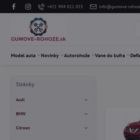
+421 904 011 055
info@gumove-rohoze
Model auta
Novinky
Autorohože
Vane do kufra
Defl
Stránky
Audi
BMW
Citroen