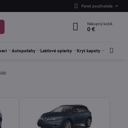
Panel používateľa
Nákupný košík
0 €
verí
Autopoťahy
Lakťové opierky
Kryt kapoty
ssan