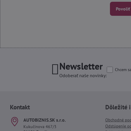
Povoliť
Newsletter
Chcem sa
Odoberať naše novinky:
Kontakt
Dôležité 
AUTOBIZNIS​.SK s​.r​.o​.
Obchodné po
Odstúpenie o
Kukučínova 467/3