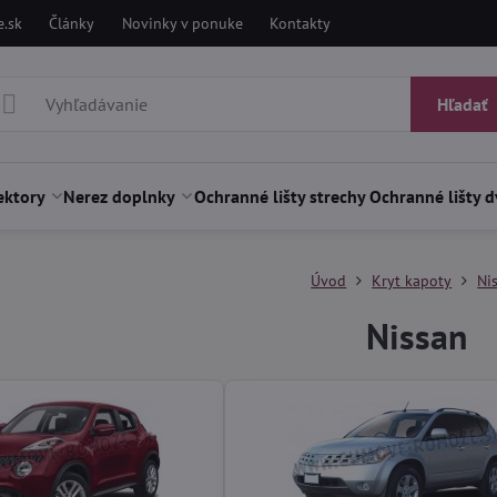
.sk
Články
Novinky v ponuke
Kontakty
Hľadať
ektory
Nerez doplnky
Ochranné lišty strechy
Ochranné lišty d
Úvod
Kryt kapoty
Ni
Nissan