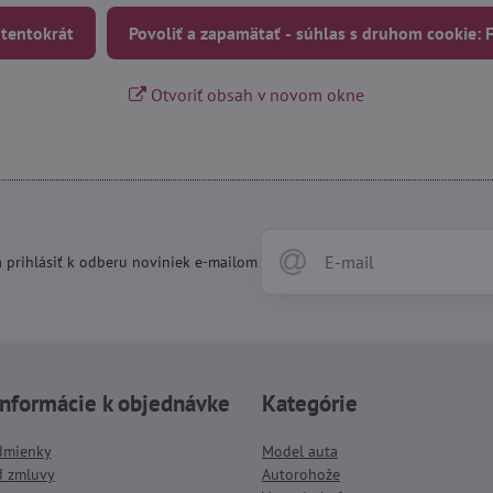
 tentokrát
Povoliť a zapamätať - súhlas s druhom cookie:
Otvoriť obsah v novom okne
 prihlásiť k odberu noviniek e-mailom
informácie k objednávke
Kategórie
dmienky
Model auta
d zmluvy
Autorohože