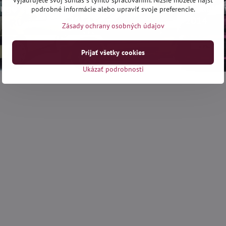
vyjadrujete svoj súhlas s týmto spracovaním. Nižšie môžete nájsť
ingo 1993-
Renault Twingo 2007-
Renault 
podrobné informácie alebo upraviť svoje preferencie.
2014
2014
Zásady ochrany osobných údajov
Prijať všetky cookies
Ukázať podrobnosti