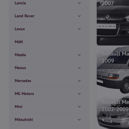
2007
Lancia
Land Rover
Lexus
MAN
Renault Ma
Mazda
2009
Maxus
Mercedes
MG Motors
Renault Me
Mini
2002-2009
Mitsubishi