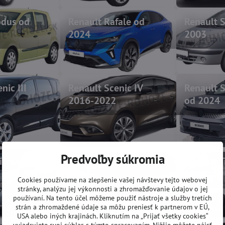
odus od
Renault Rafale od
Renault 
2024
2003
nic III
Renault Scenic IV
Renault S
2016-2022
od 2024
Predvoľby súkromia
lisman od
Renault Thalia 1999-
Renault T
2012
2014
Cookies používame na zlepšenie vašej návštevy tejto webovej
stránky, analýzu jej výkonnosti a zhromažďovanie údajov o jej
používaní. Na tento účel môžeme použiť nástroje a služby tretích
strán a zhromaždené údaje sa môžu preniesť k partnerom v EÚ,
USA alebo iných krajinách. Kliknutím na „Prijať všetky cookies“