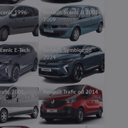
Scenic 1996-
Renault Scenic II 2003-
2009
cenic E-Tech
Renault Symbioz od
2024
rafic 2001-
Renault Trafic od 2014