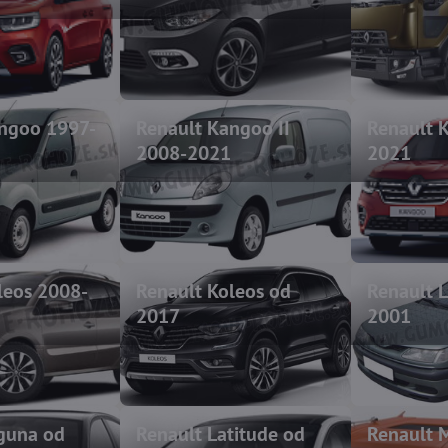
angoo 1997-
Renault Kangoo II
Renault K
2008-2021
2021
leos 2008-
Renault Koleos od
Renault 
2017
2001
guna od
Renault Latitude od
Renault