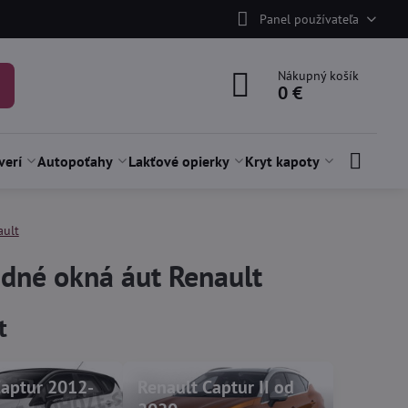
Panel používateľa
Nákupný košík
0 €
verí
Autopoťahy
Lakťové opierky
Kryt kapoty
ault
adné okná áut Renault
t
Captur 2012-
Renault Captur II od