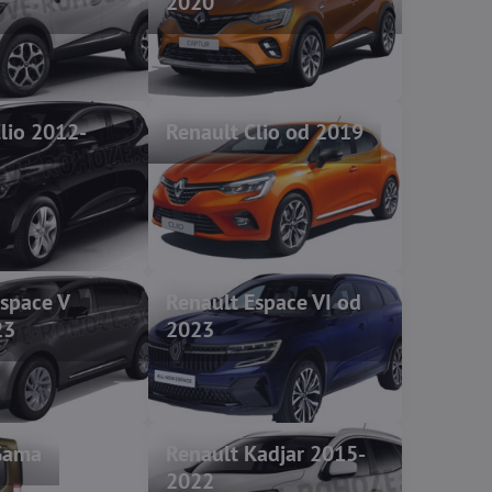
2020
lio 2012-
Renault Clio od 2019
Espace V
Renault Espace VI od
23
2023
Gama
Renault Kadjar 2015-
2022