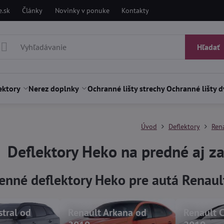
.sk
Články
Novinky v ponuke
Kontakty
Hľadať
ektory
Nerez doplnky
Ochranné lišty strechy
Ochranné lišty d
Úvod
Deflektory
Ren
Deflektory Heko na predné aj z
enné deflektory Heko pre autá Renaul
stral od
Renault Arkana od
Renault 