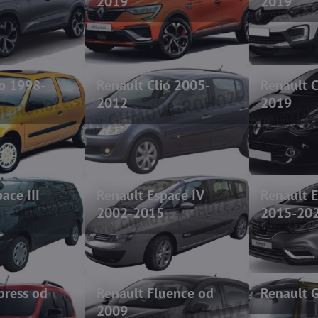
2019
2019
io 1998-
Renault Clio 2005-
Renault C
2012
2019
ace III
Renault Espace IV
Renault 
2002-2015
2015-20
press od
Renault Fluence od
Renault 
2009