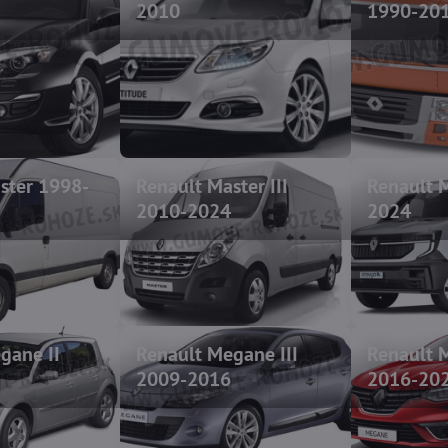
2010
1990-20
ster 1998-
Renault Master III
Renault M
2010-2024
2024
gane II
Renault Megane III
Renault 
2009-2016
2016-20