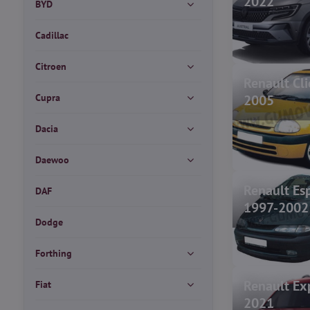
2022
BYD
Cadillac
Citroen
Renault Cl
Cupra
2005
Dacia
Daewoo
Renault Esp
DAF
1997-2002
Dodge
Forthing
Renault Ex
Fiat
2021