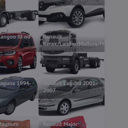
angoo III od
Renault
Kerax/Lander/Midlum/Premium
Laguna 1994-
Renault Laguna 2001-
2007
 Magnum
Renault Major