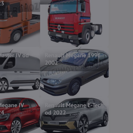
13
aster IV od
Renault Megane 1996-
2002
Megane IV
Renault Megane E-Tech
24
od 2022