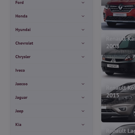
Ford
Honda
Hyundai
Renault K
Chevrolet
2008
Chrysler
Iveco
Jaecoo
Renault Ko
2015
Jaguar
Jeep
Kia
Renault La