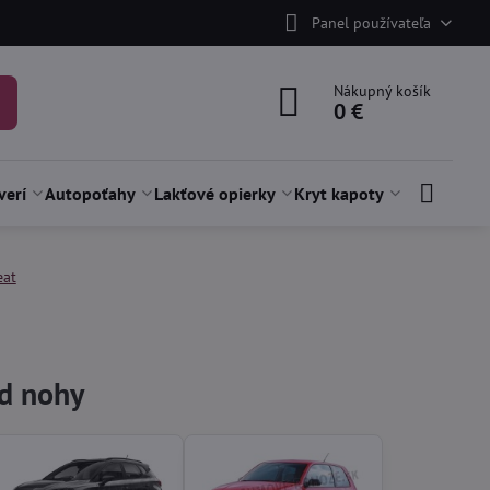
Panel používateľa
Nákupný košík
0 €
verí
Autopoťahy
Lakťové opierky
Kryt kapoty
eat
od nohy