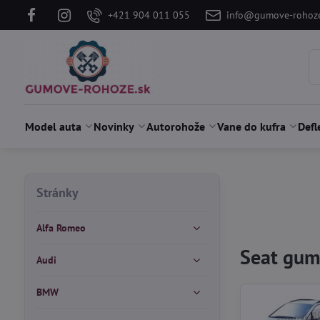
+421 904 011 055
info@gumove-rohoze
Model auta
Novinky
Autorohože
Vane do kufra
Defl
Stránky
Alfa Romeo
Seat gum
Audi
BMW