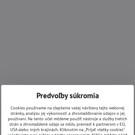
Predvoľby súkromia
Cookies používame na zlepšenie vašej návštevy tejto webovej
stránky, analýzu jej výkonnosti a zhromažďovanie údajov o jej
používaní. Na tento účel môžeme použiť nástroje a služby tretích
strán a zhromaždené údaje sa môžu preniesť k partnerom v EÚ,
USA alebo iných krajinách. Kliknutím na „Prijať všetky cookies“