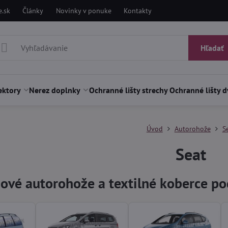
.sk
Články
Novinky v ponuke
Kontakty
Hľadať
ektory
Nerez doplnky
Ochranné lišty strechy
Ochranné lišty d
Úvod
Autorohože
S
Seat
ové autorohože a textilné koberce p