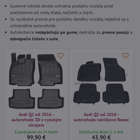
Gumové rohože skvele ochránia podlahu vozidla pred
znečistením od vody, blata, nečistôt a iných.
Sú vyrábané presne pre podlahu daného vozidla, nejedná sa o
univerzálne autorohože.
Autokoberce
nezapáchajú po gume
, nedrolia sa,
presne pasujú
a
zabezpečia čistotu v aute
.
Audi Q2 od 2016 -
Audi Q2 od 2016 -
autorohože 3D s vysokým
autorohože vaničkové Rezaw
okrajom
Expedujeme do 24 hodín
Distribučný sklad (1-3 dni)
99,90 €
43,90 €