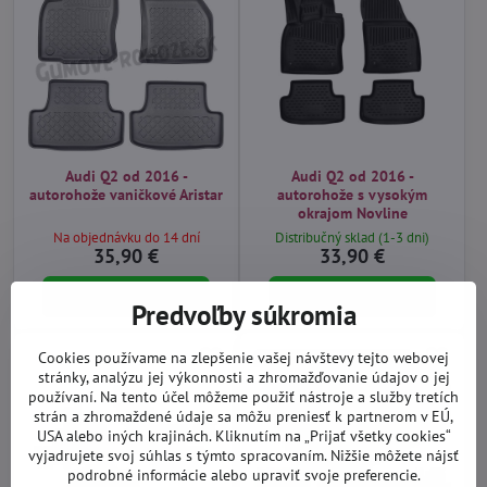
Audi Q2 od 2016 -
Audi Q2 od 2016 -
autorohože vaničkové Aristar
autorohože s vysokým
okrajom Novline
Na objednávku do 14 dní
Distribučný sklad (1-3 dni)
35,90 €
33,90 €
Do košíka
Do košíka
Predvoľby súkromia
Cookies používame na zlepšenie vašej návštevy tejto webovej
stránky, analýzu jej výkonnosti a zhromažďovanie údajov o jej
používaní. Na tento účel môžeme použiť nástroje a služby tretích
strán a zhromaždené údaje sa môžu preniesť k partnerom v EÚ,
USA alebo iných krajinách. Kliknutím na „Prijať všetky cookies“
vyjadrujete svoj súhlas s týmto spracovaním. Nižšie môžete nájsť
podrobné informácie alebo upraviť svoje preferencie.