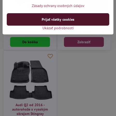
Zásady ochrany osobných údajov
Audi Q2 od 2016 -
Audi Q2 od 2016 - textilné
Prijať všetky cookies
autorohože gumové Rigum
autokoberce
Ukázať podrobnosti
Distribučný sklad (1-3 dni)
Na objednávku do 14 dní
26,90 €
27,90 €
Do košíka
Zobraziť
Audi Q2 od 2016 -
autorohože s vysokým
okrajom Stingray