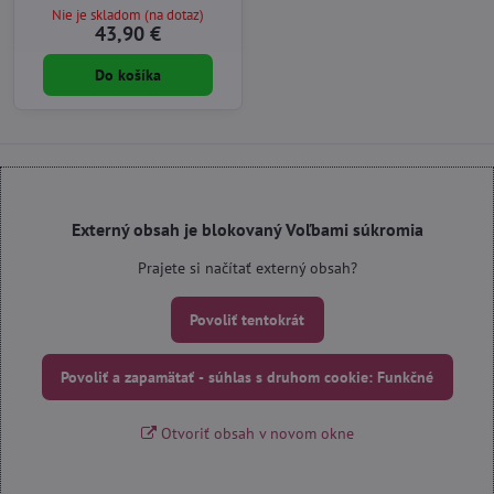
Nie je skladom (na dotaz)
43,90 €
Do košíka
Externý obsah je blokovaný Voľbami súkromia
Prajete si načítať externý obsah?
Povoliť tentokrát
Povoliť a zapamätať - súhlas s druhom cookie: Funkčné
Otvoriť obsah v novom okne