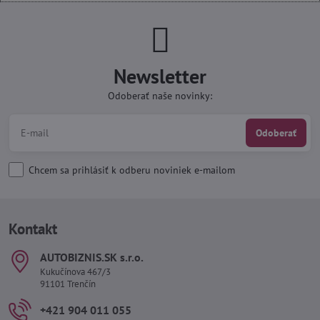
Newsletter
Odoberať naše novinky:
Odoberať
Chcem sa prihlásiť k odberu noviniek e-mailom
Kontakt
AUTOBIZNIS​.SK s​.r​.o​.
Kukučínova 467/3
91101 Trenčín
+421 904 011 055