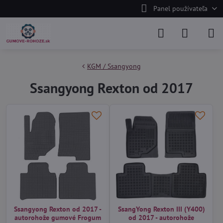
Panel používateľa
KGM / Ssangyong
Ssangyong Rexton od 2017
Ssangyong Rexton od 2017 -
SsangYong Rexton III (Y400)
autorohože gumové Frogum
od 2017 - autorohože