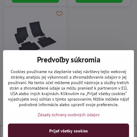
Predvoľby súkromia
SsangYong Rexton od 2018 -
Cookies používame na zlepšenie vašej návštevy tejto webovej
autorohože gumové Rigum
stránky, analýzu jej výkonnosti a zhromažďovanie údajov o jej
používaní. Na tento účel môžeme použiť nástroje a služby tretích
Distribučný sklad (1-3 dni)
31,90 €
strán a zhromaždené údaje sa môžu preniesť k partnerom v EÚ,
USA alebo iných krajinách. Kliknutím na „Prijať všetky cookies“
vyjadrujete svoj súhlas s týmto spracovaním. Nižšie môžete nájsť
Do košíka
podrobné informácie alebo upraviť svoje preferencie.
Zásady ochrany osobných údajov
Prijať všetky cookies