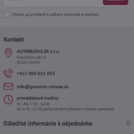
Chcem sa prihlásiť k odberu noviniek e-mailom
Kontakt
AUTOBIZNIS​.SK s​.r​.o​.
Kukučínova 467/3
91101 Trenčín
+421 904 011 055
info​@gumove-rohoze​.sk
prevádzkové hodiny
Po - Pia: 7:30 - 16:00
So: 8:30 - 11:30 (počas letných prázdnin v sobotu zatvorené)
Dôležité informácie k objednávke