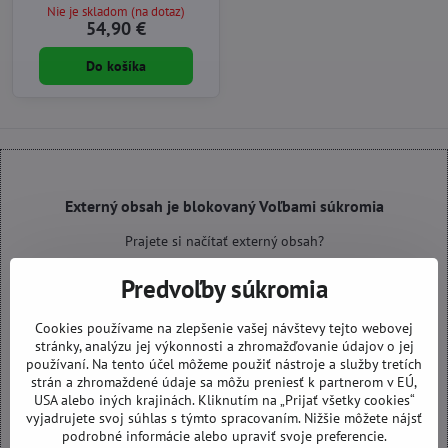
Nie je skladom (na dotaz)
54,90 €
Do košíka
Externý obsah je blokovaný Voľbami súkromia
Prajete si načítať externý obsah?
Predvoľby súkromia
Povoliť tentokrát
Cookies používame na zlepšenie vašej návštevy tejto webovej
Povoliť a zapamätať - súhlas s druhom cookie: Funkčné
stránky, analýzu jej výkonnosti a zhromažďovanie údajov o jej
používaní. Na tento účel môžeme použiť nástroje a služby tretích
strán a zhromaždené údaje sa môžu preniesť k partnerom v EÚ,
Otvoriť obsah v novom okne
USA alebo iných krajinách. Kliknutím na „Prijať všetky cookies“
vyjadrujete svoj súhlas s týmto spracovaním. Nižšie môžete nájsť
podrobné informácie alebo upraviť svoje preferencie.