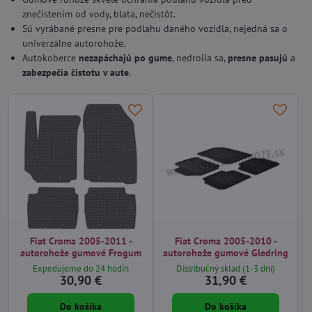
znečistením od vody, blata, nečistôt.
Sú vyrábané presne pre podlahu daného vozidla, nejedná sa o
univerzálne autorohože.
Autokoberce
nezapáchajú po gume
, nedrolia sa,
presne pasujú
a
zabezpečia čistotu v aute
.
Fiat Croma 2005-2011 -
Fiat Croma 2005-2010 -
autorohože gumové Frogum
autorohože gumové Gledring
Expedujeme do 24 hodín
Distribučný sklad (1-3 dni)
30,90 €
31,90 €
Do košíka
Do košíka