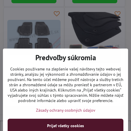
Predvoľby súkromia
Fiat Croma II 2005-2011 -
Fiat Croma 2005-2010 -
Cookies používame na zlepšenie vašej návštevy tejto webovej
autorohože vaničkové Rezaw
textilné autokoberce
stránky, analýzu jej výkonnosti a zhromažďovanie údajov o jej
používaní. Na tento účel môžeme použiť nástroje a služby tretích
Nie je skladom (na dotaz)
Na objednávku do 14 dní
strán a zhromaždené údaje sa môžu preniesť k partnerom v EÚ,
37,90 €
27,90 €
USA alebo iných krajinách. Kliknutím na „Prijať všetky cookies“
vyjadrujete svoj súhlas s týmto spracovaním. Nižšie môžete nájsť
Do košíka
Zobraziť
podrobné informácie alebo upraviť svoje preferencie.
Zásady ochrany osobných údajov
Prijať všetky cookies