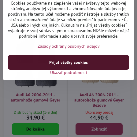
Cookies používame na zlepšenie vašej návštevy tejto webovej
Distribučný sklad (1-3 dni)
Distribučný sklad (1-3 dni)
29,90 €
31,90 €
stránky, analýzu jej výkonnosti a zhromažďovanie údajov o jej
používaní. Na tento účel môžeme použiť nástroje a služby tretích
strán a zhromaždené údaje sa môžu preniesť k partnerom v EÚ,
Do košíka
Do košíka
USA alebo iných krajinách. Kliknutím na „Prijať všetky cookies“
vyjadrujete svoj súhlas s týmto spracovaním. Nižšie môžete nájsť
podrobné informácie alebo upraviť svoje preferencie.
Zásady ochrany osobných údajov
Prijať všetky cookies
Ukázať podrobnosti
Audi A6 2006-2011 -
Audi A6 2006-2011 -
autorohože gumové Geyer
autorohože gumové Geyer
Béžové
Distribučný sklad (1-3 dni)
Ukončený predaj
34,90 €
44,90 €
Do košíka
Zobraziť