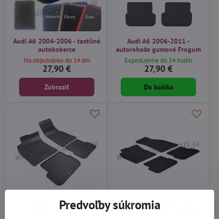
Audi A6 2004-2006 - textilné
Audi A6 2006-2011 -
autokoberce
autorohože gumové Frogum
Na objednávku do 14 dní
Expedujeme do 24 hodín
27,90 €
27,90 €
Zobraziť
Do košíka
Predvoľby súkromia
Audi A6 2006-2011 -
Audi A6 Sedan 2006-2011 -
autorohože gumové Petex
autorohože gumové Gledring