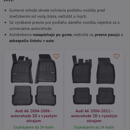
Gumové rohože skvele ochránia podlahu vozidla pred
znečistením od vody, blata, nečistôt a iných.
Sú vyrábané presne pre podlahu daného vozidla, nejedná sa o
univerzálne autorohože.
Autokoberce
nezapáchajú po gume
, nedrolia sa,
presne pasujú
a
zabezpečia čistotu v aute
.
Audi A6 2004-2006 -
Audi A6 2006-2011 -
autorohože 3D s vysokým
autorohože 3D s vysokým
okrajom
okrajom
Expedujeme do 24 hodín
Expedujeme do 24 hodín