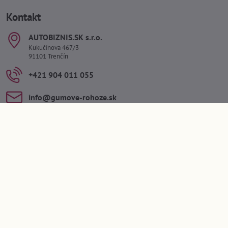
Kontakt
AUTOBIZNIS​.SK s​.r​.o​.
Kukučínova 467/3
91101 Trenčín
+421 904 011 055
info​@gumove-rohoze​.sk
prevádzkové hodiny
Po - Pia: 7:30 - 16:00
So: 8:30 - 11:30 (počas letných prázdnin v sobotu zatvorené)
Dôležité informácie k objednávke
Kategórie
Kategórie