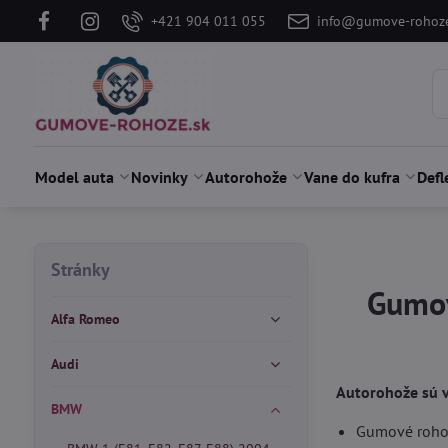
+421 904 011 055
info@gumove-rohoze
Model auta
Novinky
Autorohože
Vane do kufra
Defl
Stránky
Gumov
Alfa Romeo
Audi
Autorohože sú 
BMW
Gumové rohože