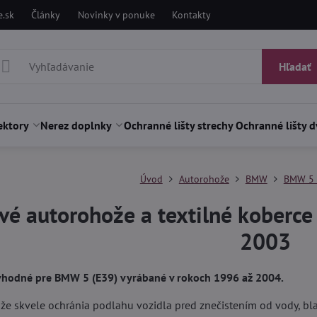
.sk
Články
Novinky v ponuke
Kontakty
Hľadať
ektory
Nerez doplnky
Ochranné lišty strechy
Ochranné lišty d
Úvod
Autorohože
BMW
BMW 5 
é autorohože a textilné koberc
2003
vhodné pre BMW 5 (E39) vyrábané v rokoch 1996 až 2004.
 skvele ochránia podlahu vozidla pred znečistením od vody, blat