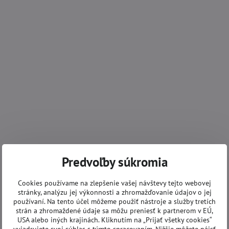
Predvoľby súkromia
Cookies používame na zlepšenie vašej návštevy tejto webovej
stránky, analýzu jej výkonnosti a zhromažďovanie údajov o jej
používaní. Na tento účel môžeme použiť nástroje a služby tretích
strán a zhromaždené údaje sa môžu preniesť k partnerom v EÚ,
USA alebo iných krajinách. Kliknutím na „Prijať všetky cookies“