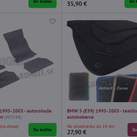
Do košíka
Do 
35,90 €
1995-2003 - autorohože
BMW 5 (E39) 1995-2003 - textil
um
autokoberce
(903348)
(na dotaz)
Na objednávku do 14 dní
Do košíka
Zo
27,90 €