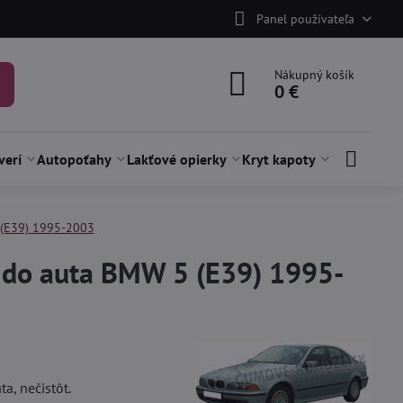
Panel používateľa
Nákupný košík
0 €
verí
Autopoťahy
Lakťové opierky
Kryt kapoty
(E39) 1995-2003
e do auta BMW 5 (E39) 1995-
a, nečistôt.