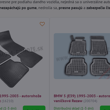
presne pre podlahu daného vozidla, nejedná sa o univerzálne aut
nezapáchajú po gume
, nedrolia sa,
presne pasujú
a
zabezpečia či
1995-2003 - autorohože
BMW 5 (E39) 1995-2003 - autor
x
vaničkové Rezaw
(16210)
(200704)
ad (1-3 dni)
Distribučný sklad (1-3 dni)