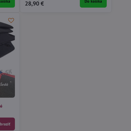
košíka
Do košíka
28,90 €
né
braziť