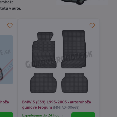
orohože.
stotu v aute
.
ohože
BMW 5 (E39) 1995-2003 - autorohože
gumové Frogum
(MMTA0400668)
Expedujeme do 24 hodín