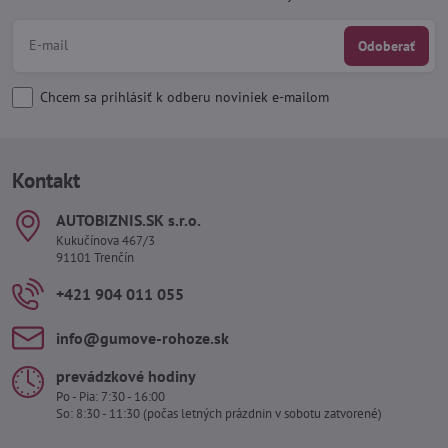
Odoberať
Chcem sa prihlásiť k odberu noviniek e-mailom
Kontakt
AUTOBIZNIS​.SK s​.r​.o​.
Kukučínova 467/3
91101 Trenčín
+421 904 011 055
info​@gumove-rohoze​.sk
prevádzkové hodiny
Po - Pia: 7:30 - 16:00
So: 8:30 - 11:30 (počas letných prázdnin v sobotu zatvorené)