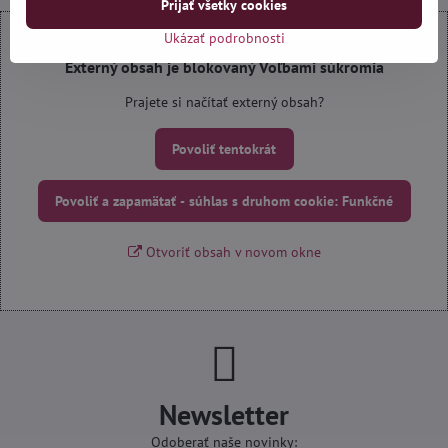
Prijať všetky cookies
Ukázať podrobnosti
Externý obsah je blokovaný Voľbami súkromia
Prajete si načítať externý obsah?
Povoliť tentokrát
Povoliť a zapamätať - súhlas s druhom cookie: Funkčné
Otvoriť obsah v novom okne
Newsletter
Odoberať naše novinky: