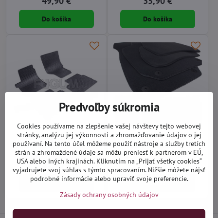
49,90 €
35,90 €
Do košíka
Do košíka
Predvoľby súkromia
Cookies používame na zlepšenie vašej návštevy tejto webovej
stránky, analýzu jej výkonnosti a zhromažďovanie údajov o jej
VW Amarok od 2010 -
VW Amarok od 2010 -
používaní. Na tento účel môžeme použiť nástroje a služby tretích
autorohože gumové Rigum
textilné autokoberce
strán a zhromaždené údaje sa môžu preniesť k partnerom v EÚ,
Distribučný sklad (1-3 dni)
Na objednávku do 14 dní
USA alebo iných krajinách. Kliknutím na „Prijať všetky cookies“
29,90 €
27,90 €
vyjadrujete svoj súhlas s týmto spracovaním. Nižšie môžete nájsť
podrobné informácie alebo upraviť svoje preferencie.
Do košíka
Zobraziť
Zásady ochrany osobných údajov