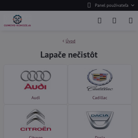
Panel používateľa
Úvod
Lapače nečistôt
Audi
Cadillac
Citroen
Dacia