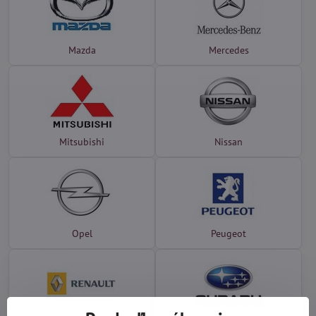
Mazda
Mercedes
Mitsubishi
Nissan
Opel
Peugeot