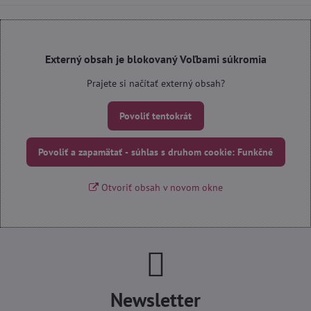
Externý obsah je blokovaný Voľbami súkromia
Prajete si načítať externý obsah?
Povoliť tentokrát
Povoliť a zapamätať - súhlas s druhom cookie: Funkčné
Otvoriť obsah v novom okne
Newsletter