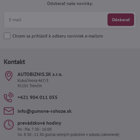
Odoberať naše novinky:
Odoberať
Chcem sa prihlásiť k odberu noviniek e-mailom
Kontakt
AUTOBIZNIS​.SK s​.r​.o​.
Kukučínova 467/3
91101 Trenčín
+421 904 011 055
info​@gumove-rohoze​.sk
prevádzkové hodiny
Po - Pia: 7:30 - 16:00
So: 8:30 - 11:30 (počas letných prázdnin v sobotu zatvorené)