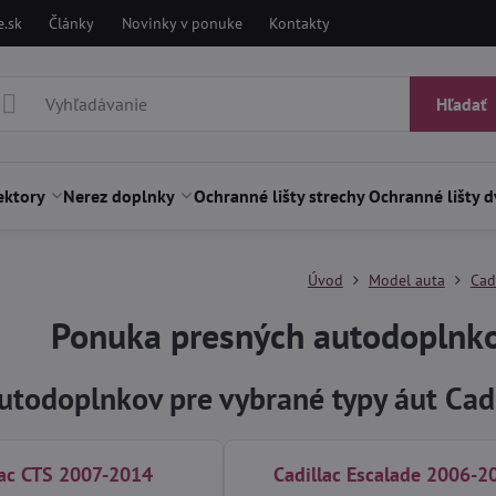
.sk
Články
Novinky v ponuke
Kontakty
Hľadať
ektory
Nerez doplnky
Ochranné lišty strechy
Ochranné lišty d
Úvod
Model auta
Cad
Ponuka presných autodoplnkov
todoplnkov pre vybrané typy áut Cadi
lac CTS 2007-2014
Cadillac Escalade 2006-2