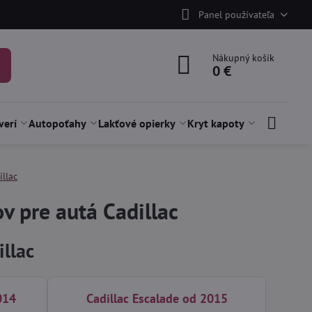
Panel používateľa
Nákupný košík
0 €
verí
Autopoťahy
Lakťové opierky
Kryt kapoty
illac
 pre autá Cadillac
llac
014
Cadillac Escalade od 2015