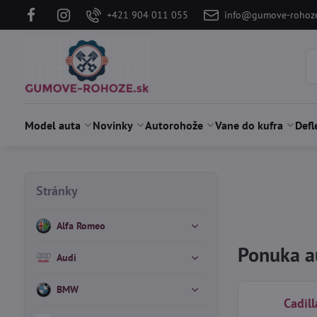
+421 904 011 055
info@gumove-rohoze
Model auta
Novinky
Autorohože
Vane do kufra
Defl
Stránky
Alfa Romeo
Ponuka au
Audi
BMW
Cadil