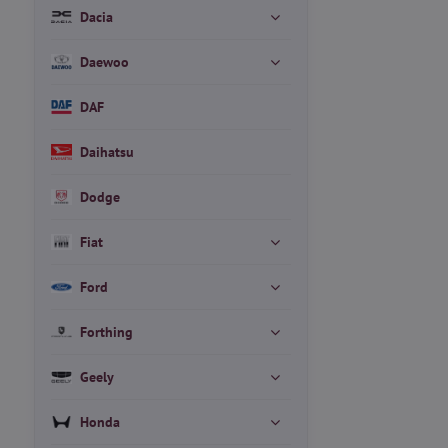
Dacia
Daewoo
DAF
Daihatsu
Dodge
Fiat
Ford
Forthing
Geely
Honda