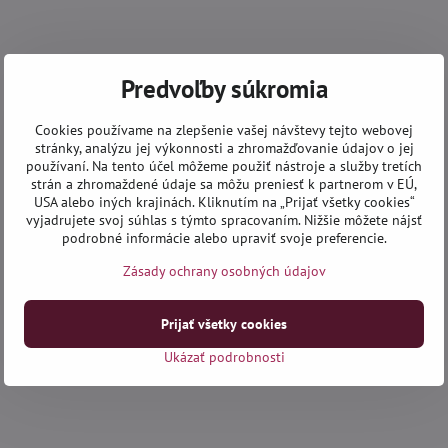
Predvoľby súkromia
Cookies používame na zlepšenie vašej návštevy tejto webovej
stránky, analýzu jej výkonnosti a zhromažďovanie údajov o jej
používaní. Na tento účel môžeme použiť nástroje a služby tretích
strán a zhromaždené údaje sa môžu preniesť k partnerom v EÚ,
USA alebo iných krajinách. Kliknutím na „Prijať všetky cookies“
vyjadrujete svoj súhlas s týmto spracovaním. Nižšie môžete nájsť
podrobné informácie alebo upraviť svoje preferencie.
Zásady ochrany osobných údajov
Prijať všetky cookies
Ukázať podrobnosti