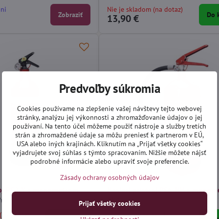
dni
Nie je skladom (na dotaz)
Zobraziť
Do 
13,90 €
Predvoľby súkromia
Cookies používame na zlepšenie vašej návštevy tejto webovej
stránky, analýzu jej výkonnosti a zhromažďovanie údajov o jej
používaní. Na tento účel môžeme použiť nástroje a služby tretích
strán a zhromaždené údaje sa môžu preniesť k partnerom v EÚ,
USA alebo iných krajinách. Kliknutím na „Prijať všetky cookies“
vyjadrujete svoj súhlas s týmto spracovaním. Nižšie môžete nájsť
podrobné informácie alebo upraviť svoje preferencie.
Zásady ochrany osobných údajov
troj PS2-Y s manometrom
Hasiaci prístroj PS6-HH s manom
6kg
YABC)
(MAX-PS6-HH)
Prijať všetky cookies
(na dotaz)
Distribučný sklad (1-3 dni)