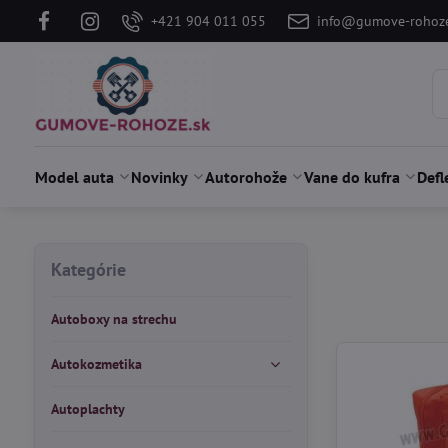
+421 904 011 055
info@gumove-rohoze
Model auta
Novinky
Autorohože
Vane do kufra
Defl
Kategórie
Autoboxy na strechu
Autokozmetika
Autoplachty