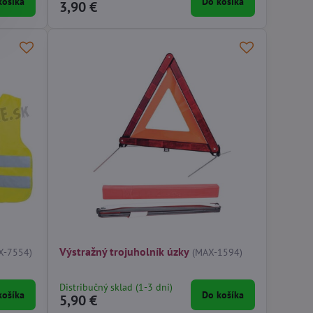
košíka
Do košíka
3,90 €
Výstražný trojuholník úzky
X-7554)
(MAX-1594)
Distribučný sklad (1-3 dni)
košíka
Do košíka
5,90 €