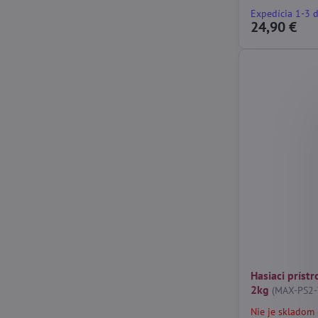
Expedícia 1-3 
24,90 €
Hasiaci prís
2kg
(MAX-PS2-
Nie je skladom 