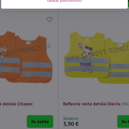
Ukázať podrobnosti
Do košíka
Do 
42,90 €
a detská Chlapec
Reflexná vesta detská Dievča
(MA
Skladom
Do košíka
Do 
3,90 €