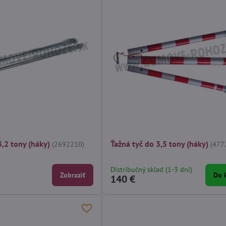
3,2 tony (háky)
Ťažná tyč do 3,5 tony (háky)
(2692210)
(477
Distribučný sklad (1-3 dni)
Zobraziť
Do 
140 €