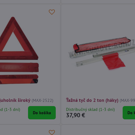
juholník široký
Ťažná tyč do 2 ton (háky)
(MAX-2522)
(MAX-99
ad (1-3 dni)
Distribučný sklad (1-3 dni)
Do košíka
Do 
37,90 €