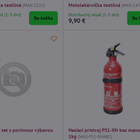
a textilná
Motolekárnička textilná
(MAX-2222)
(MAX-143
ad (1-3 dni)
Distribučný sklad (1-3 dni)
Do košíka
Do 
9,90 €
 set s povinnou výbavou
Hasiaci prístroj PS1-XN bez man
1kg
(MAX-PS1-XNABC)