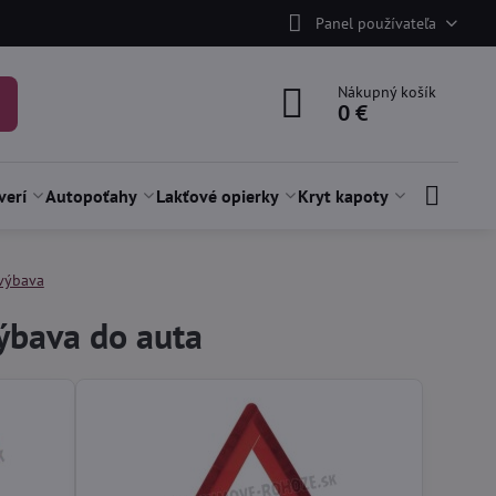
Panel používateľa
Nákupný košík
0 €
verí
Autopoťahy
Lakťové opierky
Kryt kapoty
výbava
ýbava do auta