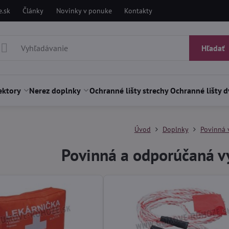
.sk
Články
Novinky v ponuke
Kontakty
Hľadať
ektory
Nerez doplnky
Ochranné lišty strechy
Ochranné lišty d
Úvod
Doplnky
Povinná 
Povinná a odporúčaná v