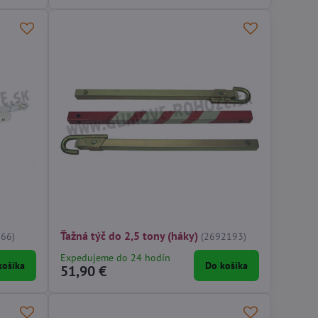
Ťažná týč do 2,5 tony (háky)
66)
(2692193)
Expedujeme do 24 hodín
košíka
Do košíka
51,90 €