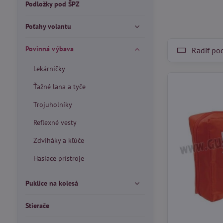
Podložky pod ŠPZ
Poťahy volantu
Povinná výbava
Radiť po
Lekárničky
Ťažné lana a tyče
Trojuholníky
Reflexné vesty
Zdviháky a kľúče
Hasiace prístroje
Puklice na kolesá
Stierače