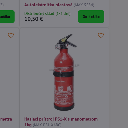
Autolekárnička plastová
3)
(MAX-5554)
Distribučný sklad (1-3 dni)
košíka
Do košíka
10,50 €
ometra
Hasiaci prístroj PS1-X s manometrom
1kg
(MAX-PS1-XABC)