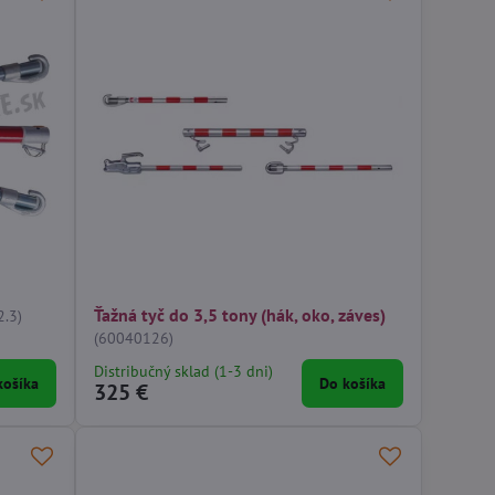
Ťažná tyč do 3,5 tony (hák, oko, záves)
2.3)
(60040126)
Distribučný sklad (1-3 dni)
košíka
Do košíka
325 €