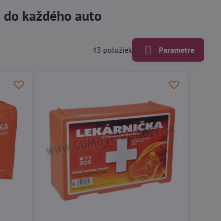
 do každého auto
43
položiek
Parametre