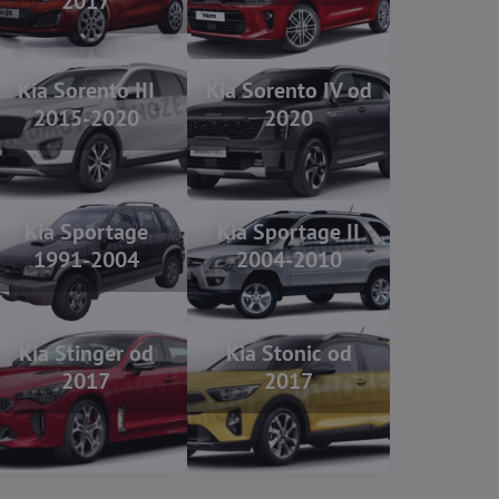
2017
Kia Sorento III
Kia Sorento IV od
2015-2020
2020
Kia Sportage
Kia Sportage II
1991-2004
2004-2010
Kia Stinger od
Kia Stonic od
2017
2017