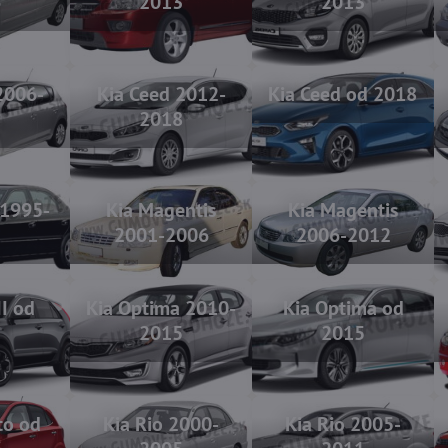
6
2013
2013
2006-
Kia Ceed 2012-
Kia Ceed od 2018
2
2018
 1995-
Kia Magentis
Kia Magentis
1
2001-2006
2006-2012
II od
Kia Optima 2010-
Kia Optima od
2
2015
2015
to od
Kia Rio 2000-
Kia Rio 2005-