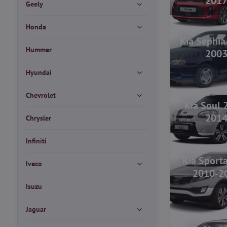
201
Geely
Honda
Kia Sephia
Hummer
200
Hyundai
Chevrolet
Kia Soul 
201
Chrysler
Infiniti
Kia Sporta
Iveco
2010-2
Isuzu
Jaguar