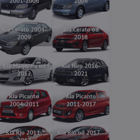
2001-2006
2006
Kia Cerato 2004-
Kia Cerato od
2009
2018
Kia Magentis od
Kia Niro 2016-
2012
2021
Kia Picanto
Kia Picanto
2004-2011
2011-2017
Kia Rio 2011-
Kia Rio od 2017