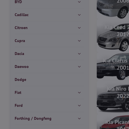
200
BYD
Cadillac
Kia Ceed 
Citroen
201
Cupra
Dacia
Kia Clarus
Daewoo
200
Dodge
Kia Niro 
Fiat
202
Ford
Forthing / Dongfeng
Kia Pican