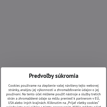
Predvoľby súkromia
Cookies používame na zlepšenie vašej návštevy tejto webovej
stránky, analýzu jej výkonnosti a zhromažďovanie údajov o jej
používaní. Na tento účel môžeme použiť nástroje a služby tretích
strán a zhromaždené údaje sa môžu preniesť k partnerom v EÚ,
USA alebo iných krajinách. Kliknutím na „Prijať všetky cookies“