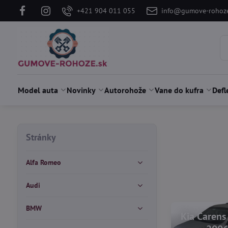
+421 904 011 055
info@gumove-rohoze
Model auta
Novinky
Autorohože
Vane do kufra
Defl
Stránky
Alfa Romeo
Audi
BMW
Kia Carens