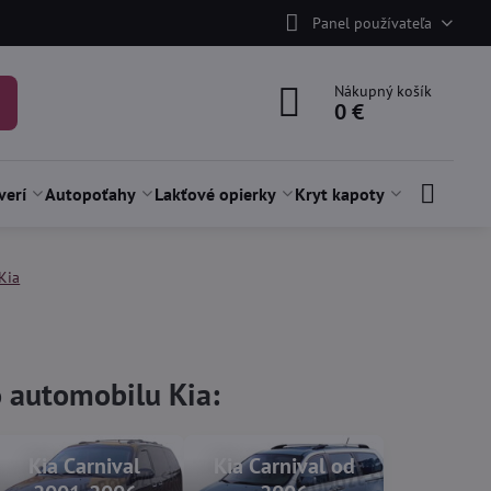
Panel používateľa
Nákupný košík
0 €
verí
Autopoťahy
Lakťové opierky
Kryt kapoty
Kia
o automobilu Kia:
Kia Carnival
Kia Carnival od