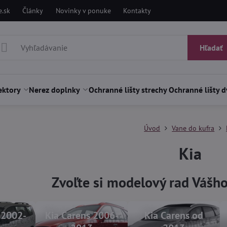
.sk
Články
Novinky v ponuke
Kontakty
Hľadať
ektory
Nerez doplnky
Ochranné lišty strechy
Ochranné lišty d
Úvod
Vane do kufra
Kia
Zvoľte si modelový rad Vášh
 2002-
Kia Carens 2006-
Kia Carens od