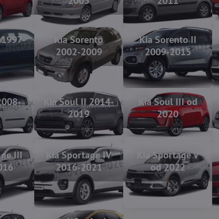
7
2005
2011
 1997-
Kia Sorento
Kia Sorento II
3
2002-2009
2009-2015
2008-
Kia Soul II 2014-
Kia Soul III od
4
2019
2020
ge III
Kia Sportage IV
Kia Sportage V
016
2016-2021
od 2022