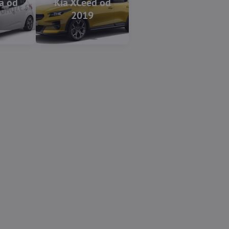
a od
Kia XCeed od
9
2019