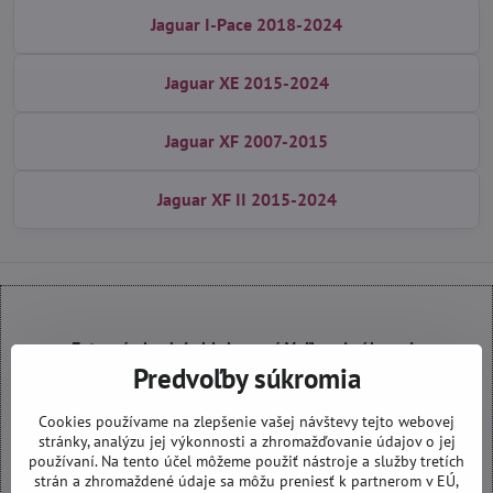
Jaguar I-Pace 2018-2024
Jaguar XE 2015-2024
Jaguar XF 2007-2015
Jaguar XF II 2015-2024
Externý obsah je blokovaný Voľbami súkromia
Predvoľby súkromia
Prajete si načítať externý obsah?
Cookies používame na zlepšenie vašej návštevy tejto webovej
Povoliť tentokrát
stránky, analýzu jej výkonnosti a zhromažďovanie údajov o jej
používaní. Na tento účel môžeme použiť nástroje a služby tretích
strán a zhromaždené údaje sa môžu preniesť k partnerom v EÚ,