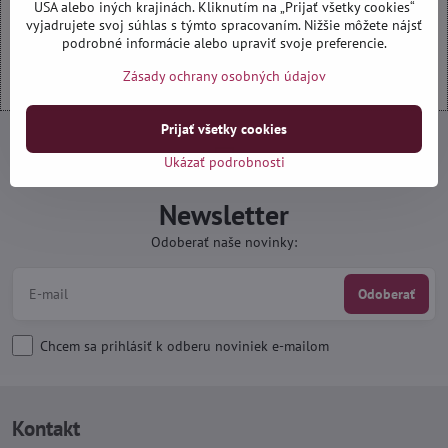
Povoliť a zapamätať - súhlas s druhom cookie: Funkčné
USA alebo iných krajinách. Kliknutím na „Prijať všetky cookies“
vyjadrujete svoj súhlas s týmto spracovaním. Nižšie môžete nájsť
podrobné informácie alebo upraviť svoje preferencie.
Otvoriť obsah v novom okne
Zásady ochrany osobných údajov
Prijať všetky cookies
Ukázať podrobnosti
Newsletter
Odoberať naše novinky:
Odoberať
Chcem sa prihlásiť k odberu noviniek e-mailom
Kontakt