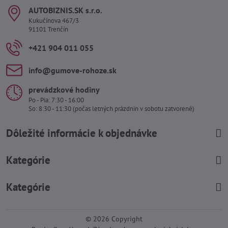
AUTOBIZNIS​.SK s​.r​.o​.
Kukučínova 467/3
91101 Trenčín
+421 904 011 055
info​@gumove-rohoze​.sk
prevádzkové hodiny
Po - Pia: 7:30 - 16:00
So: 8:30 - 11:30 (počas letných prázdnin v sobotu zatvorené)
Dôležité informácie k objednávke
Kategórie
Kategórie
©
2026
Copyright