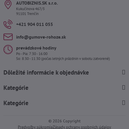
AUTOBIZNIS​.SK s​.r​.o​.
Kukučínova 467/3
91101 Trenčín
+421 904 011 055
info​@gumove-rohoze​.sk
prevádzkové hodiny
Po - Pia: 7:30 - 16:00
So: 8:30 - 11:30 (počas letných prázdnin v sobotu zatvorené)
Dôležité informácie k objednávke
Kategórie
Kategórie
©
2026
Copyright
Predvoľby súkromia
Zásady ochrany osobných údajov