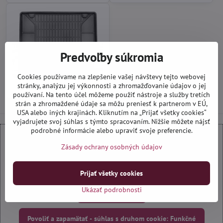
Predvoľby súkromia
Cookies používame na zlepšenie vašej návštevy tejto webovej
stránky, analýzu jej výkonnosti a zhromažďovanie údajov o jej
Vaničky do kufra
používaní. Na tento účel môžeme použiť nástroje a služby tretích
strán a zhromaždené údaje sa môžu preniesť k partnerom v EÚ,
USA alebo iných krajinách. Kliknutím na „Prijať všetky cookies“
vyjadrujete svoj súhlas s týmto spracovaním. Nižšie môžete nájsť
podrobné informácie alebo upraviť svoje preferencie.
Zásady ochrany osobných údajov
Externý obsah je blokovaný Voľbami súkromia
Prajete si načítať externý obsah?
Prijať všetky cookies
Ukázať podrobnosti
Povoliť tentokrát
Povoliť a zapamätať - súhlas s druhom cookie: Funkčné