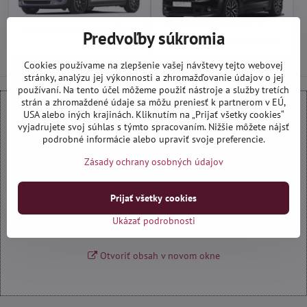
Mini One Cooper od 2013
Predvoľby súkromia
Mini Paceman R61 od 2012
Cookies používame na zlepšenie vašej návštevy tejto webovej
stránky, analýzu jej výkonnosti a zhromažďovanie údajov o jej
používaní. Na tento účel môžeme použiť nástroje a služby tretích
strán a zhromaždené údaje sa môžu preniesť k partnerom v EÚ,
USA alebo iných krajinách. Kliknutím na „Prijať všetky cookies“
vyjadrujete svoj súhlas s týmto spracovaním. Nižšie môžete nájsť
Externý obsah je blokovaný Voľbami súkromia
podrobné informácie alebo upraviť svoje preferencie.
Prajete si načítať externý obsah?
Zásady ochrany osobných údajov
Povoliť tentokrát
Prijať všetky cookies
Ukázať podrobnosti
Povoliť a zapamätať - súhlas s druhom cookie: Funkčné
Otvoriť obsah v novom okne