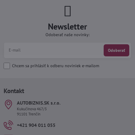
Newsletter
Odoberať naše novinky:
Odoberať
Chcem sa prihlásiť k odberu noviniek e-mailom
Kontakt
AUTOBIZNIS​.SK s​.r​.o​.
Kukučínova 467/3
91101 Trenčín
+421 904 011 055