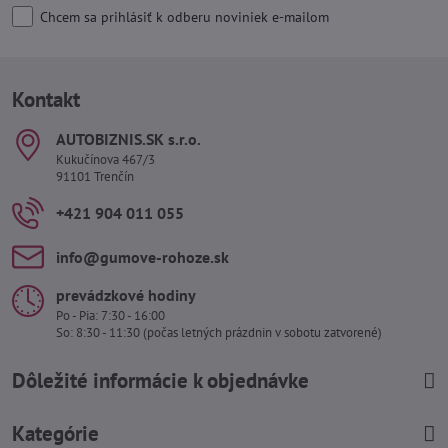
Chcem sa prihlásiť k odberu noviniek e-mailom
Kontakt
AUTOBIZNIS​.SK s​.r​.o​.
Kukučínova 467/3
91101 Trenčín
+421 904 011 055
info​@gumove-rohoze​.sk
prevádzkové hodiny
Po - Pia: 7:30 - 16:00
So: 8:30 - 11:30 (počas letných prázdnin v sobotu zatvorené)
Dôležité informácie k objednávke
Kategórie