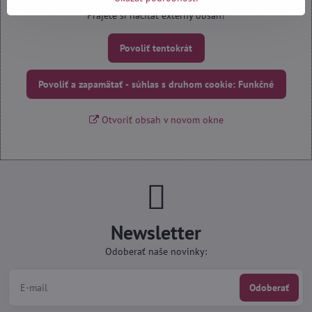
Prajete si načítať externý obsah?
Povoliť tentokrát
Povoliť a zapamätať - súhlas s druhom cookie: Funkčné
Otvoriť obsah v novom okne
Newsletter
Odoberať naše novinky:
Odoberať