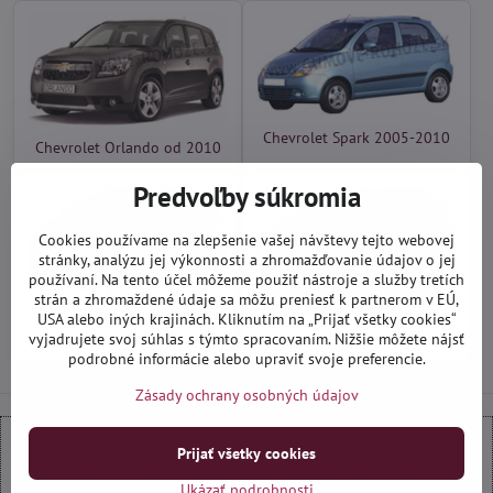
Chevrolet Spark 2005-2010
Chevrolet Orlando od 2010
Predvoľby súkromia
Cookies používame na zlepšenie vašej návštevy tejto webovej
stránky, analýzu jej výkonnosti a zhromažďovanie údajov o jej
používaní. Na tento účel môžeme použiť nástroje a služby tretích
strán a zhromaždené údaje sa môžu preniesť k partnerom v EÚ,
Chevrolet Spark 2010-2015
USA alebo iných krajinách. Kliknutím na „Prijať všetky cookies“
Chevrolet Trax od 2013
vyjadrujete svoj súhlas s týmto spracovaním. Nižšie môžete nájsť
podrobné informácie alebo upraviť svoje preferencie.
Zásady ochrany osobných údajov
Prijať všetky cookies
Externý obsah je blokovaný Voľbami súkromia
Ukázať podrobnosti