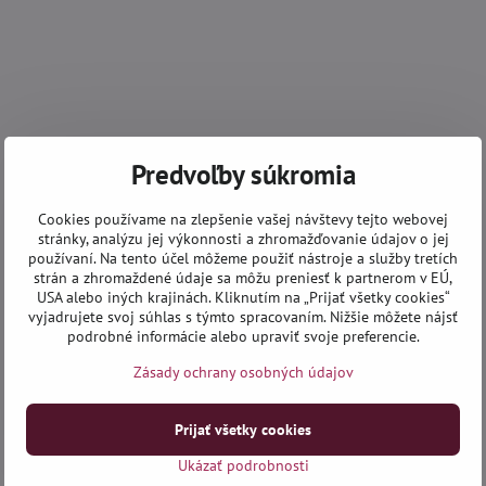
Predvoľby súkromia
Cookies používame na zlepšenie vašej návštevy tejto webovej
stránky, analýzu jej výkonnosti a zhromažďovanie údajov o jej
používaní. Na tento účel môžeme použiť nástroje a služby tretích
strán a zhromaždené údaje sa môžu preniesť k partnerom v EÚ,
USA alebo iných krajinách. Kliknutím na „Prijať všetky cookies“
vyjadrujete svoj súhlas s týmto spracovaním. Nižšie môžete nájsť
podrobné informácie alebo upraviť svoje preferencie.
Zásady ochrany osobných údajov
Prijať všetky cookies
Ukázať podrobnosti