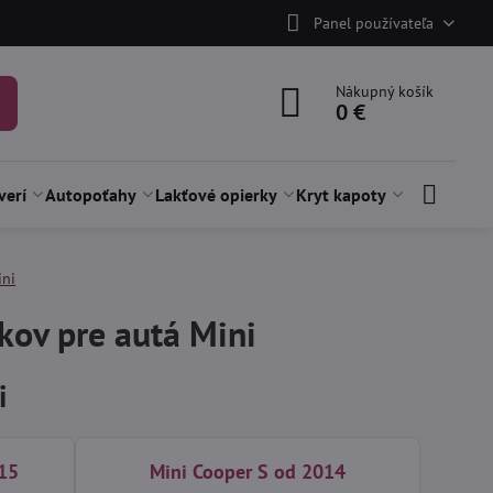
Panel používateľa
Nákupný košík
0 €
verí
Autopoťahy
Lakťové opierky
Kryt kapoty
ini
ov pre autá Mini
i
15
Mini Cooper S od 2014