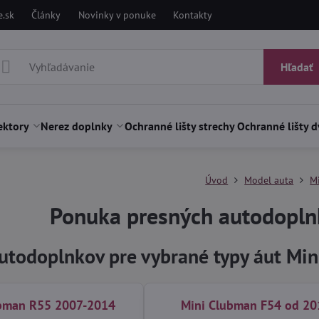
.sk
Články
Novinky v ponuke
Kontakty
Hľadať
ektory
Nerez doplnky
Ochranné lišty strechy
Ochranné lišty d
Úvod
Model auta
M
Ponuka presných autodoplnk
utodoplnkov pre vybrané typy áut Min
ubman R55 2007-2014
Mini Clubman F54 od 20