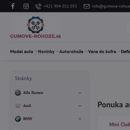
+421 904 011 055
info@gumove-rohoze
Model auta
Novinky
Autorohože
Vane do kufra
Defl
Stránky
Alfa Romeo
Ponuka a
Audi
BMW
Mini Cl