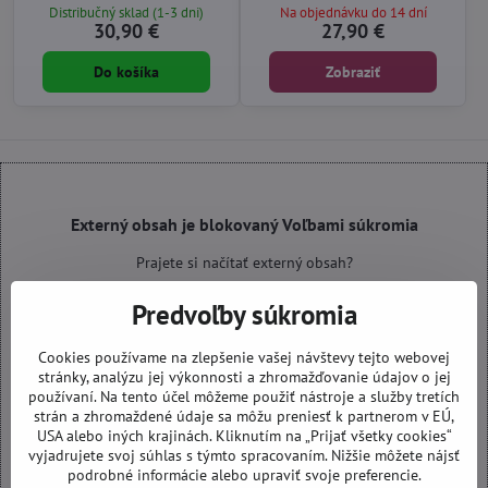
Distribučný sklad (1-3 dni)
Na objednávku do 14 dní
30,90 €
27,90 €
Do košíka
Zobraziť
Externý obsah je blokovaný Voľbami súkromia
Prajete si načítať externý obsah?
Predvoľby súkromia
Povoliť tentokrát
Cookies používame na zlepšenie vašej návštevy tejto webovej
Povoliť a zapamätať - súhlas s druhom cookie: Funkčné
stránky, analýzu jej výkonnosti a zhromažďovanie údajov o jej
používaní. Na tento účel môžeme použiť nástroje a služby tretích
strán a zhromaždené údaje sa môžu preniesť k partnerom v EÚ,
Otvoriť obsah v novom okne
USA alebo iných krajinách. Kliknutím na „Prijať všetky cookies“
vyjadrujete svoj súhlas s týmto spracovaním. Nižšie môžete nájsť
podrobné informácie alebo upraviť svoje preferencie.