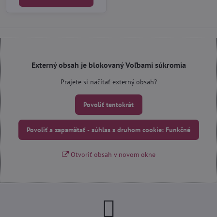
Externý obsah je blokovaný Voľbami súkromia
Prajete si načítať externý obsah?
Povoliť tentokrát
Povoliť a zapamätať - súhlas s druhom cookie: Funkčné
Otvoriť obsah v novom okne