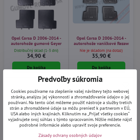
Opel Corsa D 2006-2014 -
Opel Corsa D 2006-2014 -
autorohože gumové Geyer
autorohože vaničkové Rezaw
Distribučný sklad (1-3 dni)
Nie je skladom (na dotaz)
34,90 €
35,90 €
Do košíka
Do košíka
Predvoľby súkromia
Cookies používame na zlepšenie vašej návštevy tejto webovej
stránky, analýzu jej výkonnosti a zhromažďovanie údajov o jej
používaní. Na tento účel môžeme použiť nástroje a služby tretích
strán a zhromaždené údaje sa môžu preniesť k partnerom v EÚ,
USA alebo iných krajinách. Kliknutím na „Prijať všetky cookies“
vyjadrujete svoj súhlas s týmto spracovaním. Nižšie môžete nájsť
podrobné informácie alebo upraviť svoje preferencie.
Zásady ochrany osobných údajov