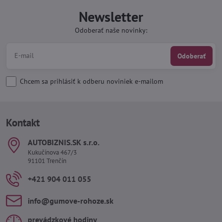
Newsletter
Odoberať naše novinky:
Odoberať
Chcem sa prihlásiť k odberu noviniek e-mailom
Kontakt
AUTOBIZNIS​.SK s​.r​.o​.
Kukučínova 467/3
91101 Trenčín
+421 904 011 055
info​@gumove-rohoze​.sk
prevádzkové hodiny