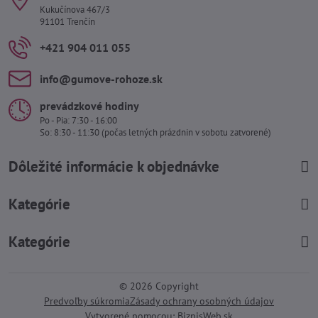
Kukučínova 467/3
91101 Trenčín
+421 904 011 055
info​@gumove-rohoze​.sk
prevádzkové hodiny
Po - Pia: 7:30 - 16:00
So: 8:30 - 11:30 (počas letných prázdnin v sobotu zatvorené)
Dôležité informácie k objednávke
Kategórie
Kategórie
©
2026
Copyright
Predvoľby súkromia
Zásady ochrany osobných údajov
Vytvorené pomocou:
BiznisWeb.sk