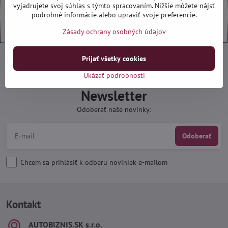
vyjadrujete svoj súhlas s týmto spracovaním. Nižšie môžete nájsť
Otvoriť obsah v novom okne
podrobné informácie alebo upraviť svoje preferencie.
Zásady ochrany osobných údajov
Prijať všetky cookies
Ukázať podrobnosti
Newsletter
Odoberať naše novinky:
Odoberať
Chcem sa prihlásiť k odberu noviniek e-mailom
Kontakt
AUTOBIZNIS​.SK s​.r​.o​.