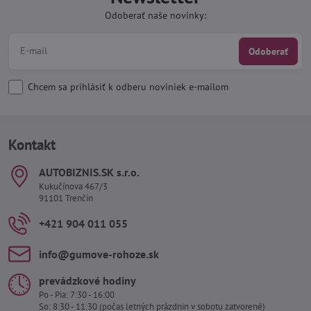
Odoberať naše novinky:
Odoberať
Chcem sa prihlásiť k odberu noviniek e-mailom
Kontakt
AUTOBIZNIS​.SK s​.r​.o​.
Kukučínova 467/3
91101 Trenčín
+421 904 011 055
info​@gumove-rohoze​.sk
prevádzkové hodiny
Po - Pia: 7:30 - 16:00
So: 8:30 - 11:30 (počas letných prázdnin v sobotu zatvorené)