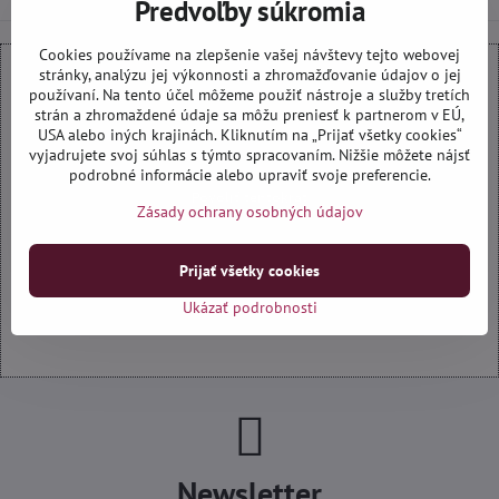
Predvoľby súkromia
Cookies používame na zlepšenie vašej návštevy tejto webovej
stránky, analýzu jej výkonnosti a zhromažďovanie údajov o jej
používaní. Na tento účel môžeme použiť nástroje a služby tretích
Externý obsah je blokovaný Voľbami súkromia
strán a zhromaždené údaje sa môžu preniesť k partnerom v EÚ,
USA alebo iných krajinách. Kliknutím na „Prijať všetky cookies“
Prajete si načítať externý obsah?
vyjadrujete svoj súhlas s týmto spracovaním. Nižšie môžete nájsť
podrobné informácie alebo upraviť svoje preferencie.
Povoliť tentokrát
Zásady ochrany osobných údajov
Povoliť a zapamätať - súhlas s druhom cookie: Funkčné
Prijať všetky cookies
Ukázať podrobnosti
Otvoriť obsah v novom okne
Newsletter