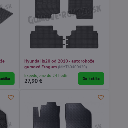
ože
Hyundai ix20 od 2010 - autorohože
gumové Frogum
(MMTA0400420)
Expedujeme do 24 hodín
košíka
Do košíka
27,90 €