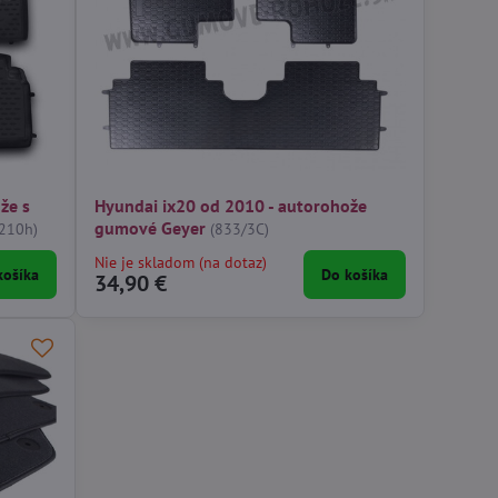
že s
Hyundai ix20 od 2010 - autorohože
gumové Geyer
.210h)
(833/3C)
Nie je skladom (na dotaz)
košíka
Do košíka
34,90 €