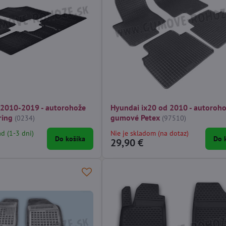
 2010-2019 - autorohože
Hyundai ix20 od 2010 - autoroh
ring
gumové Petex
(0234)
(97510)
ad (1-3 dni)
Nie je skladom (na dotaz)
Do košíka
Do 
29,90 €