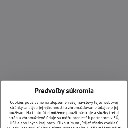
Predvoľby súkromia
Cookies používame na zlepšenie vašej návštevy tejto webovej
stránky, analýzu jej výkonnosti a zhromažďovanie údajov o jej
používaní. Na tento účel môžeme použiť nástroje a služby tretích
strán a zhromaždené údaje sa môžu preniesť k partnerom v EÚ,
USA alebo iných krajinách. Kliknutím na „Prijať všetky cookies“