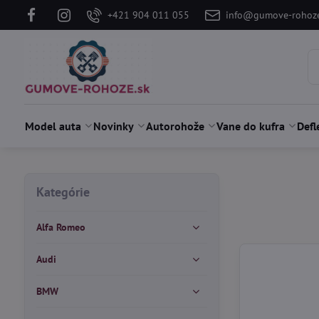
+421 904 011 055
info@gumove-rohoze
Model auta
Novinky
Autorohože
Vane do kufra
Defl
Kategórie
Alfa Romeo
Audi
BMW