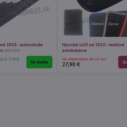
 od 2010 - autorohože
Hyundai ix20 od 2010 - textilné
um
autokoberce
(901504)
ad (1-3 dni)
Na objednávku do 14 dní
Do košíka
Zo
27,90 €