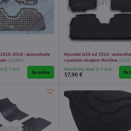
 2010-2018 - autorohože
Hyundai ix20 od 2010 - autoroho
zaw
vysokým okrajom Novline
(201007)
(25.34
ad (1-3 dni)
Distribučný sklad (1-3 dni)
Do košíka
Do 
37,90 €