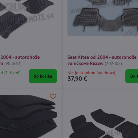
 2004 - autorohože
Seat Altea od 2004 - autorohože
um
vaničkové Rezaw
(902662)
(202005)
ad (1-3 dni)
Nie je skladom (na dotaz)
Do košíka
Do 
37,90 €