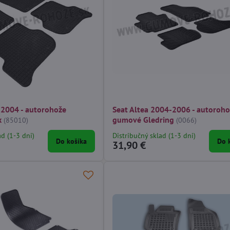
 2004 - autorohože
Seat Altea 2004-2006 - autoroh
x
gumové Gledring
(85010)
(0066)
ad (1-3 dni)
Distribučný sklad (1-3 dni)
Do košíka
Do 
31,90 €