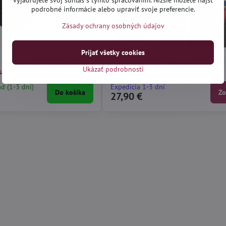
vyjadrujete svoj súhlas s týmto spracovaním. Nižšie môžete nájsť
podrobné informácie alebo upraviť svoje preferencie.
Zásady ochrany osobných údajov
Prijať všetky cookies
, Freetrack od 2006 -
Seat Altea XL, Freetrack od 2006 
Ukázať podrobnosti
umové Gledring
textilné autokoberce
(0312)
ad (1-3 dni)
Expedícia 1-3 dni
Do košíka
Zo
27,90 €