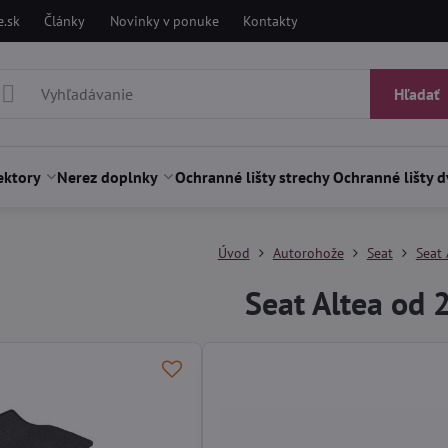
.sk
Články
Novinky v ponuke
Kontakty
Hľadať
ektory
Nerez doplnky
Ochranné lišty strechy
Ochranné lišty d
Úvod
Autorohože
Seat
Seat
Seat Altea od 