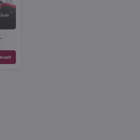
-
braziť