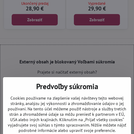
Ukončený predaj
Vypredané
28,90 €
29,90 €
Zobraziť
Zobraziť
Externý obsah je blokovaný Voľbami súkromia
Prajete si načítať externý obsah?
Predvoľby súkromia
Povoliť tentokrát
Cookies používame na zlepšenie vašej návštevy tejto webovej
Povoliť a zapamätať - súhlas s druhom cookie: Funkčné
stránky, analýzu jej výkonnosti a zhromažďovanie údajov o jej
používaní. Na tento účel môžeme použiť nástroje a služby tretích
strán a zhromaždené údaje sa môžu preniesť k partnerom v EÚ,
Otvoriť obsah v novom okne
USA alebo iných krajinách. Kliknutím na „Prijať všetky cookies“
vyjadrujete svoj súhlas s týmto spracovaním. Nižšie môžete nájsť
podrobné informácie alebo upraviť svoje preferencie.