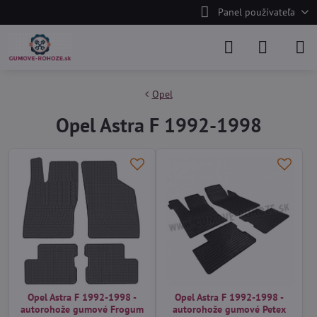
Panel používateľa
Opel
Opel Astra F 1992-1998
Opel Astra F 1992-1998 -
Opel Astra F 1992-1998 -
autorohože gumové Frogum
autorohože gumové Petex