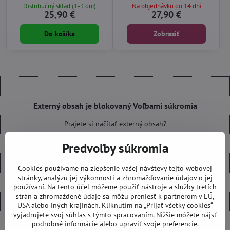
Distribučný sklad (1-3 dni)
Na objednávku do 14 dní
25,90 €
27,90 €
Do košíka
Zobraziť
Externý obsah je blokovaný Voľbami súkromia
Prajete si načítať externý obsah?
Predvoľby súkromia
Povoliť tentokrát
Cookies používame na zlepšenie vašej návštevy tejto webovej
Povoliť a zapamätať - súhlas s druhom cookie: Funkčné
stránky, analýzu jej výkonnosti a zhromažďovanie údajov o jej
používaní. Na tento účel môžeme použiť nástroje a služby tretích
strán a zhromaždené údaje sa môžu preniesť k partnerom v EÚ,
Otvoriť obsah v novom okne
USA alebo iných krajinách. Kliknutím na „Prijať všetky cookies“
vyjadrujete svoj súhlas s týmto spracovaním. Nižšie môžete nájsť
podrobné informácie alebo upraviť svoje preferencie.