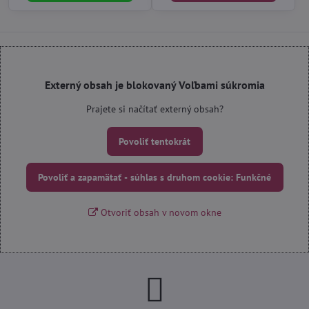
Externý obsah je blokovaný Voľbami súkromia
Prajete si načítať externý obsah?
Povoliť tentokrát
Povoliť a zapamätať - súhlas s druhom cookie: Funkčné
Otvoriť obsah v novom okne