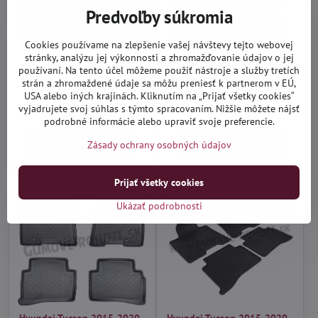
Predvoľby súkromia
Cookies používame na zlepšenie vašej návštevy tejto webovej
stránky, analýzu jej výkonnosti a zhromažďovanie údajov o jej
Hyundai Tucson III 2018-
Hyundai Tucson 2015-2020 -
používaní. Na tento účel môžeme použiť nástroje a služby tretích
2020 - autorohože vaničkové
autorohože gumové Geyer
strán a zhromaždené údaje sa môžu preniesť k partnerom v EÚ,
Rezaw
USA alebo iných krajinách. Kliknutím na „Prijať všetky cookies“
Distribučný sklad (1-3 dni)
Distribučný sklad (1-3 dni)
vyjadrujete svoj súhlas s týmto spracovaním. Nižšie môžete nájsť
57,90 €
34,90 €
podrobné informácie alebo upraviť svoje preferencie.
Zásady ochrany osobných údajov
Do košíka
Do košíka
Prijať všetky cookies
Ukázať podrobnosti