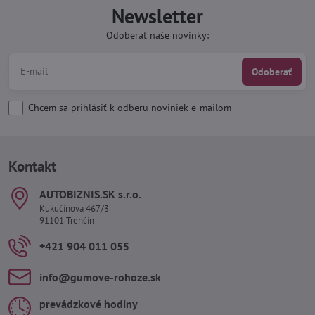
Newsletter
Odoberať naše novinky:
Odoberať
Chcem sa prihlásiť k odberu noviniek e-mailom
Kontakt
AUTOBIZNIS​.SK s​.r​.o​.
Kukučínova 467/3
91101 Trenčín
+421 904 011 055
info​@gumove-rohoze​.sk
prevádzkové hodiny