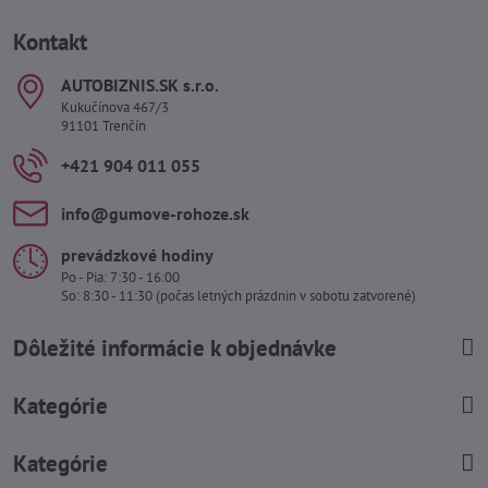
Kontakt
AUTOBIZNIS​.SK s​.r​.o​.
Kukučínova 467/3
91101 Trenčín
+421 904 011 055
info​@gumove-rohoze​.sk
prevádzkové hodiny
Po - Pia: 7:30 - 16:00
So: 8:30 - 11:30 (počas letných prázdnin v sobotu zatvorené)
Dôležité informácie k objednávke
Kategórie
Kategórie