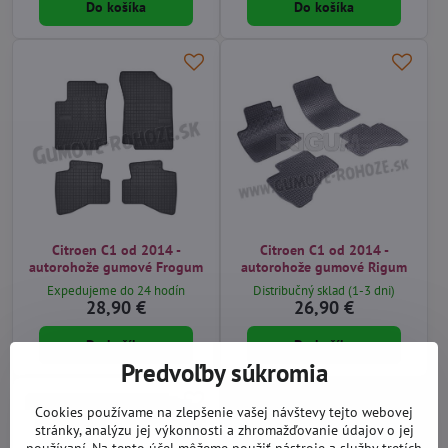
Do košíka
Do košíka
Citroen C1 od 2014 -
Citroen C1 od 2014 -
autorohože gumové Frogum
autorohože gumové Rigum
Expedujeme do 24 hodín
Distribučný sklad (1-3 dni)
28,90 €
26,90 €
Do košíka
Do košíka
Predvoľby súkromia
Cookies používame na zlepšenie vašej návštevy tejto webovej
stránky, analýzu jej výkonnosti a zhromažďovanie údajov o jej
používaní. Na tento účel môžeme použiť nástroje a služby tretích