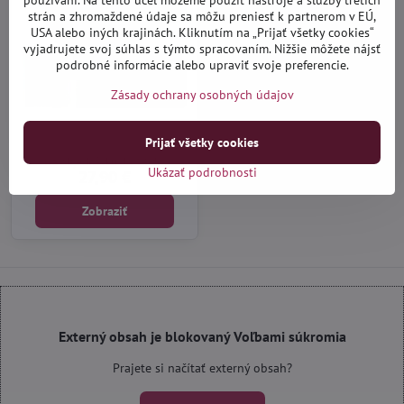
strán a zhromaždené údaje sa môžu preniesť k partnerom v EÚ,
USA alebo iných krajinách. Kliknutím na „Prijať všetky cookies“
vyjadrujete svoj súhlas s týmto spracovaním. Nižšie môžete nájsť
podrobné informácie alebo upraviť svoje preferencie.
Zásady ochrany osobných údajov
Citroen C1 od 2014 - textilné
autokoberce
Prijať všetky cookies
Na objednávku do 14 dní
Ukázať podrobnosti
27,90 €
Zobraziť
Externý obsah je blokovaný Voľbami súkromia
Prajete si načítať externý obsah?