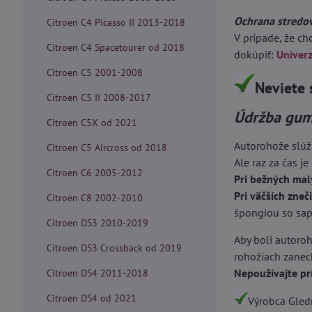
Ochrana stredo
Citroen C4 Picasso II 2013-2018
V prípade, že c
Citroen C4 Spacetourer od 2018
dokúpiť:
Univer
Citroen C5 2001-2008
Neviete 
Citroen C5 II 2008-2017
Údržba gum
Citroen C5X od 2021
Autorohože slúž
Citroen C5 Aircross od 2018
Ale raz za čas je
Citroen C6 2005-2012
Pri bežných mal
Pri väčších zneč
Citroen C8 2002-2010
špongiou so sapo
Citroen DS3 2010-2019
Aby boli autoroh
Citroen DS3 Crossback od 2019
rohožiach zanech
Nepoužívajte pr
Citroen DS4 2011-2018
Citroen DS4 od 2021
Výrobca Gledr