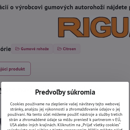
ácií o výrobcovi gumových autorohoží nájdete 
górie
Gumové rohože
Citroen
júci produkt
 ste navštívili tieto produkty
Predvoľby súkromia
Cookies používame na zlepšenie vašej návštevy tejto webovej
stránky, analýzu jej výkonnosti a zhromažďovanie údajov o jej
používaní. Na tento účel môžeme použiť nástroje a služby tretích
strán a zhromaždené údaje sa môžu preniesť k partnerom v EÚ,
USA alebo iných krajinách. Kliknutím na „Prijať všetky cookies“