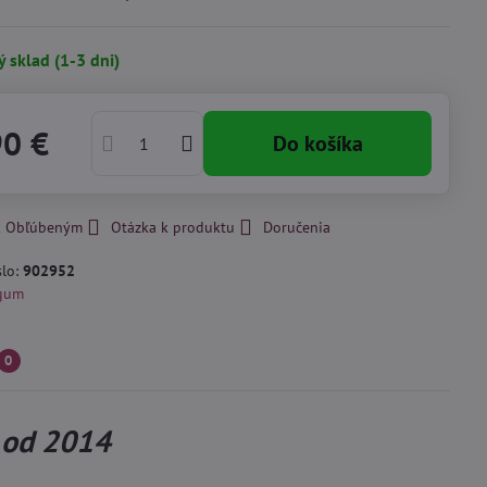
ý sklad (1-3 dni)
90 €
Do košíka
 k Obľúbeným
Otázka k produktu
Doručenia
slo:
902952
gum
0
 od 2014