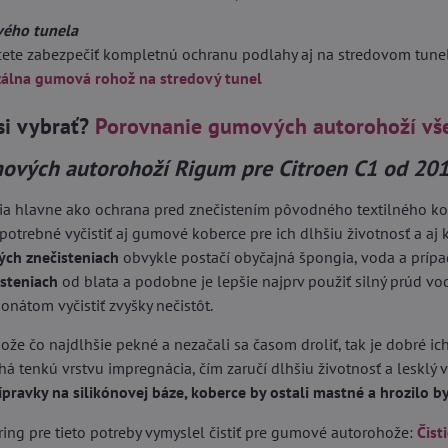
vého tunela
hcete zabezpečiť kompletnú ochranu podlahy aj na stredovom tun
zálna gumová rohož na stredový tunel
si vybrať?
Porovnanie gumových autorohoží vš
ových autorohoží Rigum pre Citroen C1 od 20
ia hlavne ako ochrana pred znečistením pôvodného textilného kobe
 potrebné vyčistiť aj gumové koberce pre ich dlhšiu životnosť a aj k
ých znečisteniach
obvykle postačí obyčajná špongia, voda a príp
isteniach
od blata a podobne je lepšie najprv použiť silný prúd vo
nátom vyčistiť zvyšky nečistôt.
ože čo najdlhšie pekné a nezačali sa časom droliť, tak je dobré ich
á tenkú vrstvu impregnácia, čím zaručí dlhšiu životnosť a lesklý 
ípravky na silikónovej báze, koberce by ostali mastné a hrozilo 
ing pre tieto potreby vymyslel čistiť pre gumové autorohože:
Čist