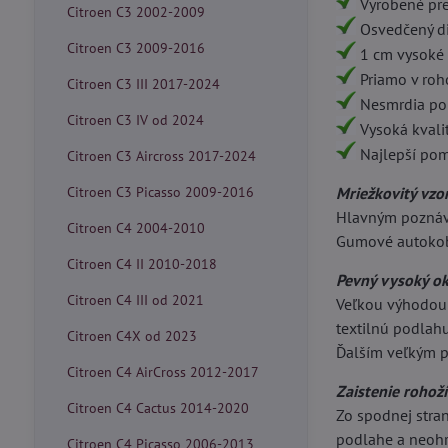
Vyrobené pr
Citroen C3 2002-2009
Osvedčený diz
Citroen C3 2009-2016
1 cm vysoké 
Priamo v roho
Citroen C3 III 2017-2024
Nesmrdia po
Citroen C3 IV od 2024
Vysoká kvalit
Najlepší pome
Citroen C3 Aircross 2017-2024
Citroen C3 Picasso 2009-2016
Mriežkovitý vzo
Hlavným poznáva
Citroen C4 2004-2010
Gumové autokobe
Citroen C4 II 2010-2018
Pevný vysoký o
Citroen C4 III od 2021
Veľkou výhodou 
textilnú podlahu
Citroen C4X od 2023
Ďalším veľkým pl
Citroen C4 AirCross 2012-2017
Zaistenie rohož
Citroen C4 Cactus 2014-2020
Zo spodnej str
podlahe a neohro
Citroen C4 Picasso 2006-2013