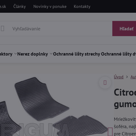
.sk
Články
Novinky v ponuke
Kontakty
Hľadať
ektory
Nerez doplnky
Ochranné lišty strechy
Ochranné lišty d
Úvod
Au
Citro
gumo
Mriežkovit
šoféra, na
pre Citro