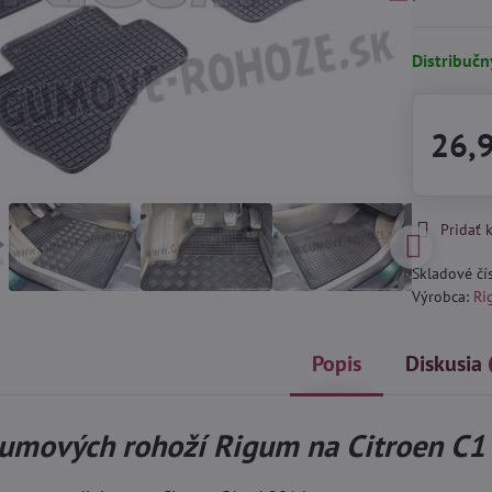
Distribučn
26,
Pridať
Skladové čí
Výrobca:
Ri
Popis
Diskusia
umových rohoží Rigum na Citroen C1