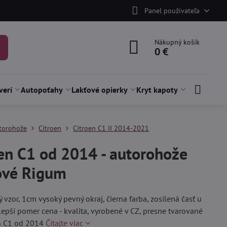
Panel používateľa
Nákupný košík
0 €
verí
Autopoťahy
Lakťové opierky
Kryt kapoty
torohože
Citroen
Citroen C1 II 2014-2021
en C1 od 2014 - autorohože
vé Rigum
ý vzor, 1cm vysoký pevný okraj, čierna farba, zosílená časť u
jlepší pomer cena - kvalita, vyrobené v CZ, presne tvarované
en C1 od 2014
Čítajte viac