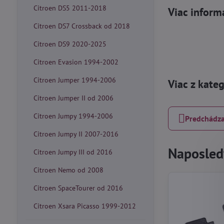
Citroen DS5 2011-2018
Viac inform
Citroen DS7 Crossback od 2018
Citroen DS9 2020-2025
Citroen Evasion 1994-2002
Citroen Jumper 1994-2006
Viac z kate
Citroen Jumper II od 2006
Citroen Jumpy 1994-2006
Predchádza
Citroen Jumpy II 2007-2016
Naposledy
Citroen Jumpy III od 2016
Citroen Nemo od 2008
Citroen SpaceTourer od 2016
Citroen Xsara Picasso 1999-2012