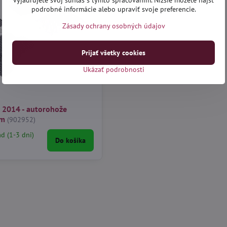
vyjadrujete svoj súhlas s týmto spracovaním. Nižšie môžete nájsť
podrobné informácie alebo upraviť svoje preferencie.
Zásady ochrany osobných údajov
Prijať všetky cookies
Ukázať podrobnosti
d 2014 - autorohože
um
(902952)
ad (1-3 dni)
Do košíka