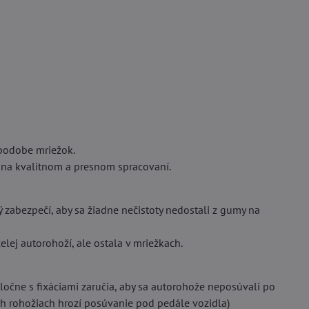
podobe mriežok.
 na kvalitnom a presnom spracovaní.
rý zabezpečí, aby sa žiadne nečistoty nedostali z gumy na
lej autorohoží, ale ostala v mriežkach.
oločne s fixáciami zaručia, aby sa autorohože neposúvali po
ých rohožiach hrozí posúvanie pod pedále vozidla)