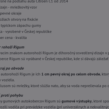
esne na podlahu auta Citroen C1 od 2014
ajn - mriežkovitý vzor
pevné okraje
žiach otvory na fixácie
 typickom zápachu gumy
a - vyrobené v Českej republike
r cena - kvalita
r rohoží Rigum
cím znakom autorohoží Rigum je dlhoročný osvedčený dizajn v 
rce Rigum sú vyrábané v Českej republike, kde si dávajú záležať
kraj po obvode
autorohoží Rigum je ich
1 cm pevný okraj po celom obvode
, kto
 vozidla.
usom sú mriežky, ktoré slúžia nato, aby sa voda neprelievala po ce
í proti pohybu
any gumových autokobercov Rigum sú
gumové výstupky
, ktoré sp
zili vodiča pri prevádzke vozidla (pri univerzálnych a nekvalitn