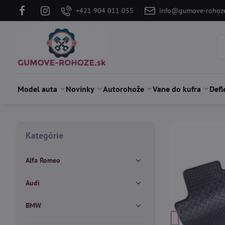
+421 904 011 055
info@gumove-rohoze
Model auta
Novinky
Autorohože
Vane do kufra
Defl
Kategórie
Alfa Romeo
Audi
BMW