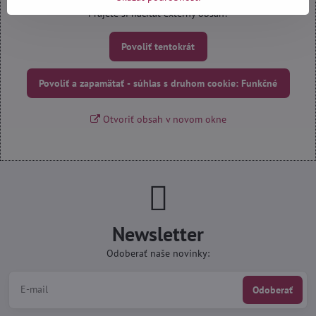
Prajete si načítať externý obsah?
Povoliť tentokrát
Povoliť a zapamätať - súhlas s druhom cookie: Funkčné
Otvoriť obsah v novom okne
Newsletter
Odoberať naše novinky:
Odoberať