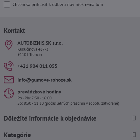
Chcem sa prihlásiť k odberu noviniek e-mailom
Kontakt
AUTOBIZNIS​.SK s​.r​.o​.
Kukučínova 467/3
91101 Trenčín
+421 904 011 055
info​@gumove-rohoze​.sk
prevádzkové hodiny
Po - Pia: 7:30 - 16:00
So: 8:30 - 11:30 (počas letných prázdnin v sobotu zatvorené)
Dôležité informácie k objednávke
Kategórie