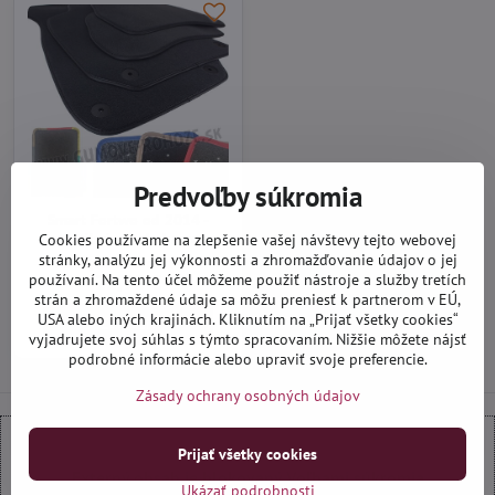
Predvoľby súkromia
Smart Fortwo od 2014 -
textilné autokoberce
Cookies používame na zlepšenie vašej návštevy tejto webovej
stránky, analýzu jej výkonnosti a zhromažďovanie údajov o jej
Na objednávku do 14 dní
22,90 €
používaní. Na tento účel môžeme použiť nástroje a služby tretích
strán a zhromaždené údaje sa môžu preniesť k partnerom v EÚ,
USA alebo iných krajinách. Kliknutím na „Prijať všetky cookies“
Zobraziť
vyjadrujete svoj súhlas s týmto spracovaním. Nižšie môžete nájsť
podrobné informácie alebo upraviť svoje preferencie.
Zásady ochrany osobných údajov
Prijať všetky cookies
Externý obsah je blokovaný Voľbami súkromia
Ukázať podrobnosti