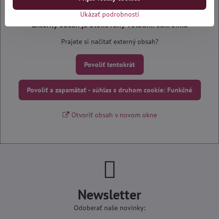
Ukázať podrobnosti
Externý obsah je blokovaný Voľbami súkromia
Prajete si načítať externý obsah?
Povoliť tentokrát
Povoliť a zapamätať - súhlas s druhom cookie: Funkčné
Otvoriť obsah v novom okne
Newsletter
Odoberať naše novinky: