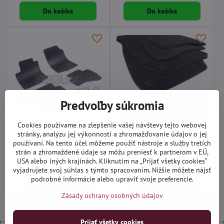
Do košíka
Do košíka
Predvoľby súkromia
Cookies používame na zlepšenie vašej návštevy tejto webovej
Toyota Aygo od 2014 -
Toyota Aygo od 2014 -
stránky, analýzu jej výkonnosti a zhromažďovanie údajov o jej
autorohože gumové Rigum
textilné autokoberce
používaní. Na tento účel môžeme použiť nástroje a služby tretích
strán a zhromaždené údaje sa môžu preniesť k partnerom v EÚ,
Distribučný sklad (1-3 dni)
Na objednávku do 14 dní
26,90 €
27,90 €
USA alebo iných krajinách. Kliknutím na „Prijať všetky cookies“
vyjadrujete svoj súhlas s týmto spracovaním. Nižšie môžete nájsť
podrobné informácie alebo upraviť svoje preferencie.
Do košíka
Zobraziť
Zásady ochrany osobných údajov
Prijať všetky cookies