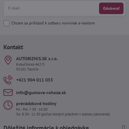
Odoberať
Chcem sa prihlásiť k odberu noviniek e-mailom
Kontakt
AUTOBIZNIS​.SK s​.r​.o​.
Kukučínova 467/3
91101 Trenčín
+421 904 011 055
info​@gumove-rohoze​.sk
prevádzkové hodiny
Po - Pia: 7:30 - 16:00
So: 8:30 - 11:30 (počas letných prázdnin v sobotu zatvorené)
Dôležité informácie k objednávke